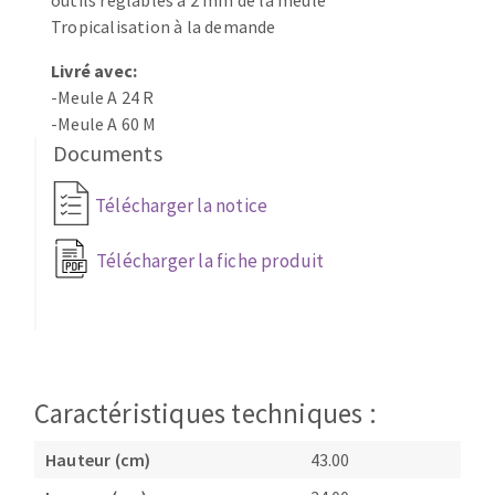
outils réglables à 2 mm de la meule
Fraises scies
Tropicalisation à la demande
Ponceuses
Rubans
Tours à métaux
Livré avec:
Fraise HSS
Tables
-Meule A 24 R
Forets métaux
-Meule A 60 M
Documents
Télécharger la notice
Télécharger la fiche produit
Caractéristiques techniques :
Hauteur (cm)
43.00