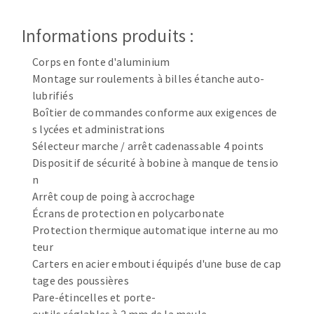
Disque intissé
Disques fibre
Informations produits :
Roues à lamelles
NETTOYAGE
Meules sur tige
Corps en fonte d'aluminium
Montage sur roulements à billes étanche auto-
Brosses
lubrifiés
Aspirateurs
Meules de tourets
Boîtier de commandes conforme aux exigences de
Feutres à polir
s lycées et administrations
Bandes sans fin
Sélecteur marche / arrêt cadenassable 4 points
Rouleaux d'atelier
Dispositif de sécurité à bobine à manque de tensio
MACHINES POUR LE TRAVAIL DU MÉTAL
n
Arrêt coup de poing à accrochage
Écrans de protection en polycarbonate
Tronçonneuses
Protection thermique automatique interne au mo
Scies à ruban
teur
Perceuses
Carters en acier embouti équipés d'une buse de cap
Perceuses magnétiques
tage des poussières
OUTILS COUPANTS
Affuteurs de forets
Pare-étincelles et porte-
Tourets