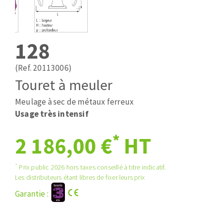
Mèches
Pose des joints
ABRASIFS APPLIQUÉS
Fraises carbure
Nettoyage
Fers et plaquettes
128
Disques auto-agrippant
Lames de scie à ruban
Patins
(Ref. 20113006)
Bandes abrasives
Touret à meuler
Disques fibre et papier
DISQUES ABRASIFS
Feuilles 230 x 280 mm
Meulage à sec de métaux ferreux
Cales à poncer et patins
Usage très intensif
Disques abrasifs agglomérés
Plateaux supports
*
2 186,00 €
HT
Meules d'ébarbage
Eponges abrasive
*
Prix public 2026 hors taxes conseillé à titre indicatif.
TRAITEMENT DE SURFACE
Les distributeurs étant libres de fixer leurs prix
Garantie :
Disques à lamelles