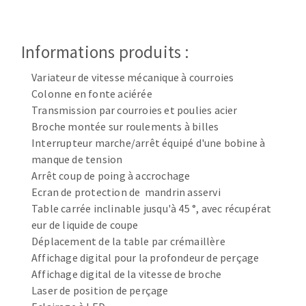
Disque intissé
Disques fibre
Roues à lamelles
Informations produits :
NETTOYAGE
Meules sur tige
Variateur de vitesse mécanique à courroies
Brosses
Colonne en fonte aciérée
Aspirateurs
Meules de tourets
Transmission par courroies et poulies acier
Feutres à polir
Broche montée sur roulements à billes
Bandes sans fin
Interrupteur marche/arrêt équipé d'une bobine à
Rouleaux d'atelier
manque de tension
MACHINES POUR LE TRAVAIL DU MÉTAL
Arrêt coup de poing à accrochage
Ecran de protection de mandrin asservi
Table carrée inclinable jusqu'à 45 °, avec récupérat
Tronçonneuses
eur de liquide de coupe
Scies à ruban
Déplacement de la table par crémaillère
Perceuses
Affichage digital pour la profondeur de perçage
Perceuses magnétiques
Affichage digital de la vitesse de broche
OUTILS COUPANTS
Affuteurs de forets
Laser de position de perçage
Tourets