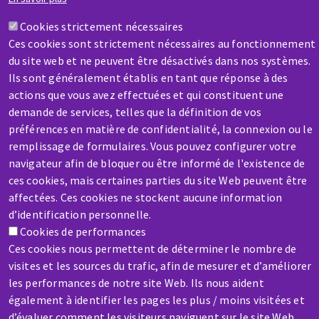
Contactez-nous
Cookies strictement nécessaires
Ces cookies sont strictement nécessaires au fonctionnement
du site web et ne peuvent être désactivés dans nos systèmes.
Ils sont généralement établis en tant que réponse à des
actions que vous avez effectuées et qui constituent une
demande de services, telles que la définition de vos
SAV / RÉPARATION
préférences en matière de confidentialité, la connexion ou le
remplissage de formulaires. Vous pouvez configurer votre
Une machine cassée ? En panne ?
navigateur afin de bloquer ou être informé de l'existence de
ces cookies, mais certaines parties du site Web peuvent être
Contactez-nous
affectées. Ces cookies ne stockent aucune information
d’identification personnelle.
Cookies de performances
Ces cookies nous permettent de déterminer le nombre de
visites et les sources du trafic, afin de mesurer et d’améliorer
les performances de notre site Web. Ils nous aident
Aller
également à identifier les pages les plus / moins visitées et
au
d’évaluer comment les visiteurs naviguent sur le site Web.