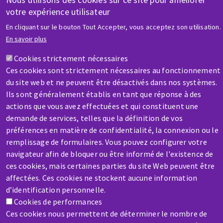
Nous utilisons des cookies sur ce site pour améliorer
votre expérience utilisateur
AIDE & CONTACT
En cliquant sur le bouton Tout Accepter, vous acceptez son utilisation.
Une question ? Un renseignement ?
En savoir plus
Cookies strictement nécessaires
Contactez-nous
Ces cookies sont strictement nécessaires au fonctionnement
du site web et ne peuvent être désactivés dans nos systèmes.
Ils sont généralement établis en tant que réponse à des
actions que vous avez effectuées et qui constituent une
demande de services, telles que la définition de vos
préférences en matière de confidentialité, la connexion ou le
SAV / RÉPARATION
remplissage de formulaires. Vous pouvez configurer votre
Une machine cassée ? En panne ?
navigateur afin de bloquer ou être informé de l'existence de
ces cookies, mais certaines parties du site Web peuvent être
affectées. Ces cookies ne stockent aucune information
Contactez-nous
d’identification personnelle.
Cookies de performances
Ces cookies nous permettent de déterminer le nombre de