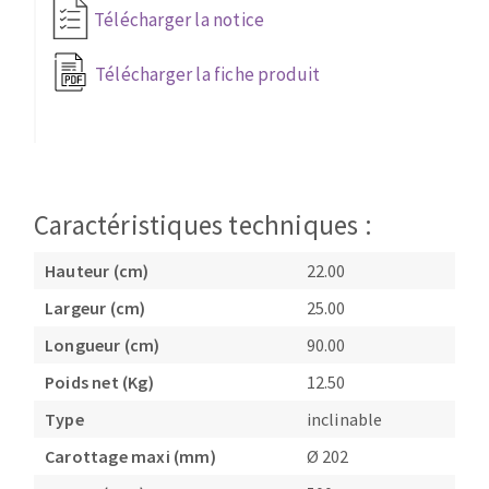
Télécharger la notice
Fraises scies
Ponceuses
Rubans
Tours à métaux
Télécharger la fiche produit
Fraise HSS
Tables
Forets métaux
Caractéristiques techniques :
Hauteur (cm)
22.00
Largeur (cm)
25.00
Longueur (cm)
90.00
Poids net (Kg)
12.50
Type
inclinable
Carottage maxi (mm)
Ø 202