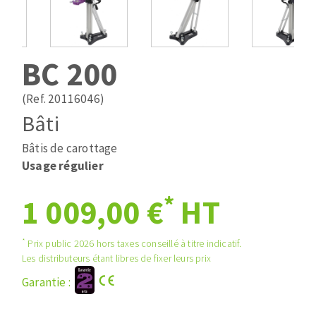
Mèches
Pose des joints
ABRASIFS APPLIQUÉS
Fraises carbure
Nettoyage
Fers et plaquettes
BC 200
Disques auto-agrippant
Lames de scie à ruban
Patins
(Ref. 20116046)
Bandes abrasives
Bâti
Disques fibre et papier
DISQUES ABRASIFS
Feuilles 230 x 280 mm
Bâtis de carottage
Cales à poncer et patins
Usage régulier
Disques abrasifs agglomérés
Eponges abrasive
*
1 009,00 €
HT
Meules d'ébarbage
Plateaux supports
*
Prix public 2026 hors taxes conseillé à titre indicatif.
TRAITEMENT DE SURFACE
Les distributeurs étant libres de fixer leurs prix
Garantie :
Disques à lamelles