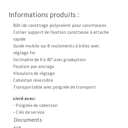
Disque intissé
Disques fibre
Informations produits :
Roues à lamelles
NETTOYAGE
Meules sur tige
Bâti de carottage polyvalent pour carotteuses
Collier support de fixation carotteuse à attache
Brosses
rapide
Aspirateurs
Meules de tourets
Guide mobile sur 8 roulements à billes avec
Feutres à polir
réglage fin
Bandes sans fin
Inclinable de 0 à 45° avec graduation
Rouleaux d'atelier
Fixation par ancrage
MACHINES POUR LE TRAVAIL DU MÉTAL
4 boulons de réglage
Cabestan réversible
Transportable avec poignée de transport
Tronçonneuses
Scies à ruban
Livré avec:
Perceuses
- Poignée de cabestan
Perceuses magnétiques
- Clés de service
OUTILS COUPANTS
Documents
Affuteurs de forets
Tourets