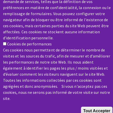
demande de services, telles que la définition de vos
préférences en matière de confidentialité, la connexion ou le
remplissage de formulaires. Vous pouvez configurer votre
SAV / RÉPARATION
navigateur afin de bloquer ou être informé de l'existence de
Une machine cassée ? En panne ?
ces cookies, mais certaines parties du site Web peuvent être
affectées. Ces cookies ne stockent aucune information
d’identification personnelle.
Contactez-nous
Cookies de performances
Ces cookies nous permettent de déterminer le nombre de
visites et les sources du trafic, afin de mesurer et d’améliorer
les performances de notre site Web. Ils nous aident
également à identifier les pages les plus / moins visitées et
d’évaluer comment les visiteurs naviguent sur le site Web.
Aller
Toutes les informations collectées par ces cookies sont
au
agrégées et donc anonymisées. Si vous n'acceptez pas ces
contenu
cookies, nous ne serons pas informé de votre visite sur notre
principal
site.
Tout Accepter