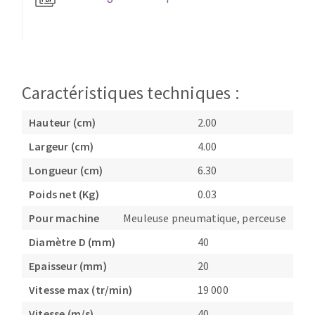
Fraises scies
Ponceuses
Rubans
Tours à métaux
Fraise HSS
Tables
Forets métaux
Caractéristiques techniques :
Hauteur (cm)
2.00
Largeur (cm)
4.00
Longueur (cm)
6.30
Poids net (Kg)
0.03
Pour machine
Meuleuse pneumatique, perceuse
Diamètre D (mm)
40
Epaisseur (mm)
20
Vitesse max (tr/min)
19 000
Vitesse (m/s)
40