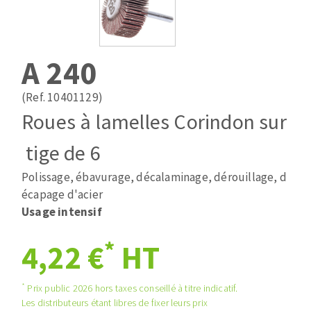
Mèches
Pose des joints
ABRASIFS APPLIQUÉS
Fraises carbure
Nettoyage
Fers et plaquettes
A 240
Disques auto-agrippant
Lames de scie à ruban
Patins
(Ref. 10401129)
Bandes abrasives
Roues à lamelles Corindon sur
Disques fibre et papier
DISQUES ABRASIFS
Feuilles 230 x 280 mm
tige de 6
Cales à poncer et patins
Polissage, ébavurage, décalaminage, dérouillage, d
Disques abrasifs agglomérés
Eponges abrasive
écapage d'acier
Meules d'ébarbage
Plateaux supports
Usage intensif
*
4,22 €
HT
TRAITEMENT DE SURFACE
*
Prix public 2026 hors taxes conseillé à titre indicatif.
Disques à lamelles
Les distributeurs étant libres de fixer leurs prix