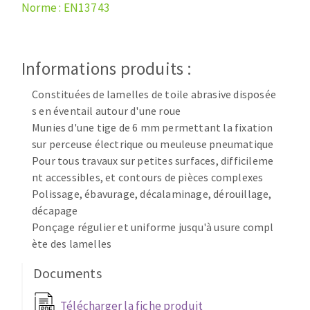
Disque intissé
Norme : EN13743
Disques fibre
Roues à lamelles
NETTOYAGE
Meules sur tige
Informations produits :
Brosses
Constituées de lamelles de toile abrasive disposée
Aspirateurs
Meules de tourets
s en éventail autour d'une roue
Feutres à polir
Munies d'une tige de 6 mm permettant la fixation
Bandes sans fin
sur perceuse électrique ou meuleuse pneumatique
Rouleaux d'atelier
Pour tous travaux sur petites surfaces, difficileme
MACHINES POUR LE TRAVAIL DU MÉTAL
nt accessibles, et contours de pièces complexes
Polissage, ébavurage, décalaminage, dérouillage,
décapage
Tronçonneuses
Ponçage régulier et uniforme jusqu'à usure compl
Scies à ruban
ète des lamelles
Perceuses
Perceuses magnétiques
Documents
OUTILS COUPANTS
Affuteurs de forets
Télécharger la fiche produit
Tourets