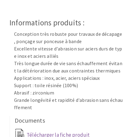
Disque intissé
Disques fibre
Roues à lamelles
Informations produits :
NETTOYAGE
Meules sur tige
Conception très robuste pour travaux de décapage
Brosses
, ponçage sur ponceuse à bande
Aspirateurs
Meules de tourets
Excellente vitesse d'abrasion sur aciers durs de typ
Feutres à polir
e inox et aciers alliés
Bandes sans fin
Très longue durée de vie sans échauffement évitan
Rouleaux d'atelier
t la détérioration due aux contraintes thermiques
MACHINES POUR LE TRAVAIL DU MÉTAL
Applications : inox, acier, aciers spéciaux
Support : toile résinée (100%)
Abrasif : zirconium
Tronçonneuses
Grande longévité et rapidité d'abrasion sans échau
Scies à ruban
ffement
Perceuses
Perceuses magnétiques
Documents
OUTILS COUPANTS
Affuteurs de forets
Télécharger la fiche produit
Tourets