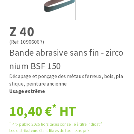
Mèches
Pose des joints
ABRASIFS APPLIQUÉS
Fraises carbure
Nettoyage
Fers et plaquettes
Z 40
Disques auto-agrippant
Lames de scie à ruban
Patins
(Ref. 10906067)
Bandes abrasives
Bande abrasive sans fin - zirco
Disques fibre et papier
DISQUES ABRASIFS
Feuilles 230 x 280 mm
nium BSF 150
Cales à poncer et patins
Décapage et ponçage des métaux ferreux, bois, pla
Disques abrasifs agglomérés
Eponges abrasive
stique, peinture ancienne
Meules d'ébarbage
Plateaux supports
Usage extrême
*
10,40 €
HT
TRAITEMENT DE SURFACE
*
Prix public 2026 hors taxes conseillé à titre indicatif.
Disques à lamelles
Les distributeurs étant libres de fixer leurs prix