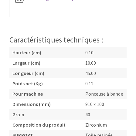
Fraises scies
Ponceuses
Rubans
Tours à métaux
Fraise HSS
Tables
Forets métaux
Caractéristiques techniques :
Hauteur (cm)
0.10
Largeur (cm)
10.00
Longueur (cm)
45.00
Poids net (Kg)
0.12
Pour machine
Ponceuse à bande
Dimensions (mm)
910 x 100
Grain
40
Composition du produit
Zirconium
SUPPORT
Toile resinée