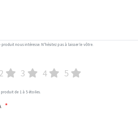
 produit nous intéresse. N'hésitez pas à laisser le vôtre.
2
3
4
5
 produit de 1 à 5 étoiles.
A