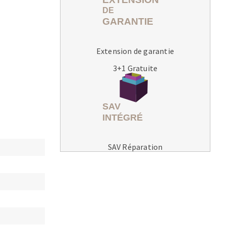
Extension de garantie
3+1 Gratuite
MACHINES POUR LE TRAVAIL DU
MÉTAL
Tronçonneuses
Scies à ruban
Perceuses
SAV Réparation
Perceuses magnétiques
Affuteurs de forets
Tourets
Ponceuses
Tours à métaux
Tables