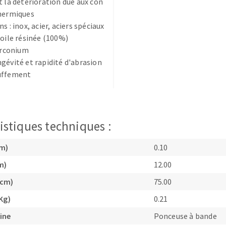
t la détérioration due aux con
thermiques
s : inox, acier, aciers spéciaux
toile résinée (100%)
zirconium
gévité et rapidité d'abrasion
uffement
TEMENT DE SURFACE
NETTOYAGE
melles
Aspirateurs
é
istiques techniques :
e
elles
cm)
0.10
ige
m)
12.00
(cm)
75.00
ourets
ir
Kg)
0.21
fin
ine
Ponceuse à bande
telier