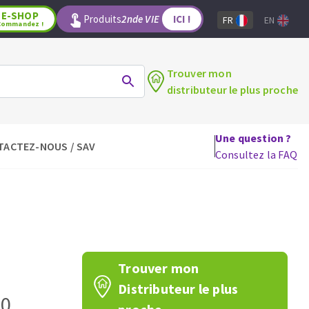
E-SHOP
Produits
2nde VIE
ICI !
FR
EN
Commandez !
Trouver mon
distributeur le plus proche
Une question ?
TACTEZ-NOUS / SAV
LAGE
OUTILS POUR LE BOIS
Consultez la FAQ
Lames de scie circulaire
Lames de scie sauteuse
Lames de scie sabre
Mèches
aux
Fraises carbure
Trouver mon
Fers et plaquettes
Distributeur le plus
Lames de scie à ruban
50