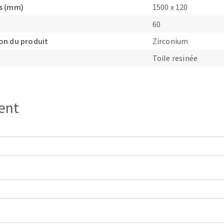
s (mm)
1500 x 120
60
on du produit
Zirconium
Toile resinée
OUTILS COUPANTS
ient