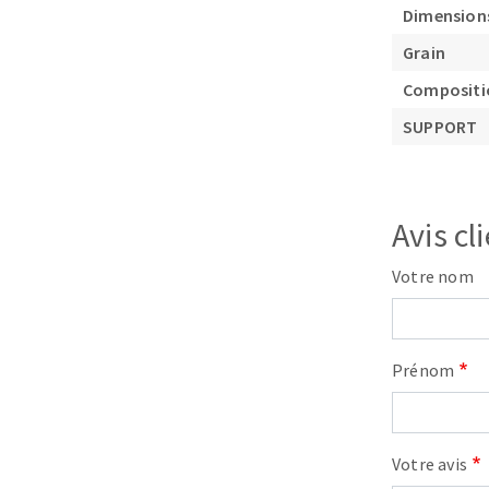
Dimension
Grain
Compositi
SUPPORT
Fraises scies
Avis cl
Rubans
Fraise HSS
Votre nom
Forets métaux
Prénom
Votre avis