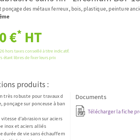
tées à profil
Système auto-nivelant à cale
 ponçage des métaux ferreux, bois, plastique, peinture anc
melles diamantés
Système auto-nivelant à vis
rême
Pose des joints
Nettoyage
*
0 €
HT
6 hors taxes conseillé à titre indicatif.
s étant libres de fixer leurs prix
ABRASIFS APPLIQUÉS
ions produits :
 très robuste pour travaux d
Documents
e, ponçage sur ponceuse à ban
Télécharger la fiche p
 vitesse d'abrasion sur aciers
e inox et aciers alliés
e durée de vie sans échauffem