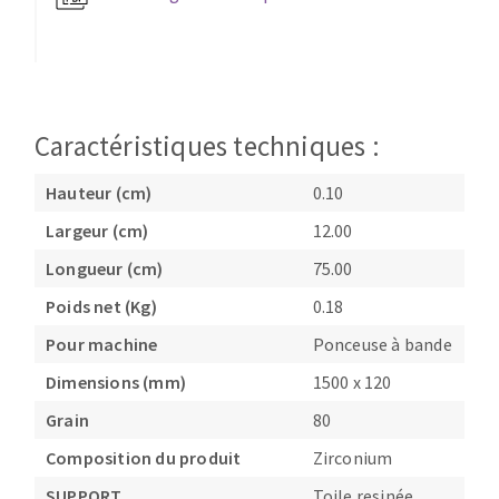
Fraises scies
Ponceuses
Rubans
Tours à métaux
Fraise HSS
Tables
Forets métaux
Caractéristiques techniques :
Hauteur (cm)
0.10
Largeur (cm)
12.00
Longueur (cm)
75.00
Poids net (Kg)
0.18
Pour machine
Ponceuse à bande
Dimensions (mm)
1500 x 120
Grain
80
Composition du produit
Zirconium
SUPPORT
Toile resinée