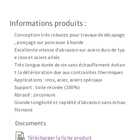
Disque intissé
Disques fibre
Roues à lamelles
Informations produits :
NETTOYAGE
Meules sur tige
Conception très robuste pour travaux de décapage
Brosses
, ponçage sur ponceuse à bande
Aspirateurs
Meules de tourets
Excellente vitesse d'abrasion sur aciers durs de typ
Feutres à polir
e inox et aciers alliés
Bandes sans fin
Très longue durée de vie sans échauffement évitan
Rouleaux d'atelier
t la détérioration due aux contraintes thermiques
MACHINES POUR LE TRAVAIL DU MÉTAL
Applications : inox, acier, aciers spéciaux
Support : toile résinée (100%)
Abrasif : zirconium
Tronçonneuses
Grande longévité et rapidité d'abrasion sans échau
Scies à ruban
ffement
Perceuses
Perceuses magnétiques
Documents
OUTILS COUPANTS
Affuteurs de forets
Télécharger la fiche produit
Tourets