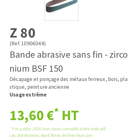
Mèches
Pose des joints
ABRASIFS APPLIQUÉS
Fraises carbure
Nettoyage
Fers et plaquettes
Z 80
Disques auto-agrippant
Lames de scie à ruban
Patins
(Ref. 10906044)
Bandes abrasives
Bande abrasive sans fin - zirco
Disques fibre et papier
DISQUES ABRASIFS
Feuilles 230 x 280 mm
nium BSF 150
Cales à poncer et patins
Décapage et ponçage des métaux ferreux, bois, pla
Disques abrasifs agglomérés
Plateaux supports
stique, peinture ancienne
Meules d'ébarbage
Eponges abrasive
Usage extrême
*
13,60 €
HT
TRAITEMENT DE SURFACE
*
Prix public 2026 hors taxes conseillé à titre indicatif.
Disques à lamelles
Les distributeurs étant libres de fixer leurs prix