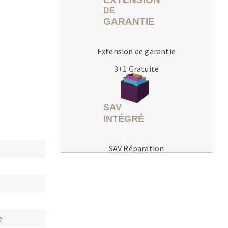
Extension de garantie
3+1 Gratuite
MACHINES POUR LE TRAVAIL DU
MÉTAL
Tronçonneuses
Scies à ruban
Perceuses
SAV Réparation
Perceuses magnétiques
Affuteurs de forets
Tourets
Ponceuses
Tours à métaux
e
Tables