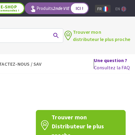
E-SHOP
Produits
2nde VIE
ICI !
FR
EN
Commandez !
Trouver mon
distributeur le plus proche
Une question ?
TACTEZ-NOUS / SAV
LAGE
OUTILS POUR LE BOIS
Consultez la FAQ
Lames de scie circulaire
Lames de scie sauteuse
Lames de scie sabre
Mèches
aux
Fraises carbure
Trouver mon
Fers et plaquettes
Distributeur le plus
Lames de scie à ruban