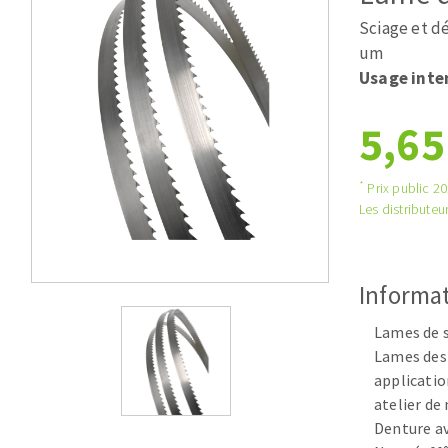
Scies de table
Roues diaman
Sciage et d
Système grands formats
Disques à la
um
Table de travail
Usage inte
5,65
*
Prix public 202
Les distributeur
Disques auto-agrippant
Informat
Patins
Bandes abrasives
Lames de s
Disques fibre et papier
Lames dest
applicatio
Feuilles 230 x 280 mm
atelier de
Cales à poncer et patins
Denture a
Eponges abrasive