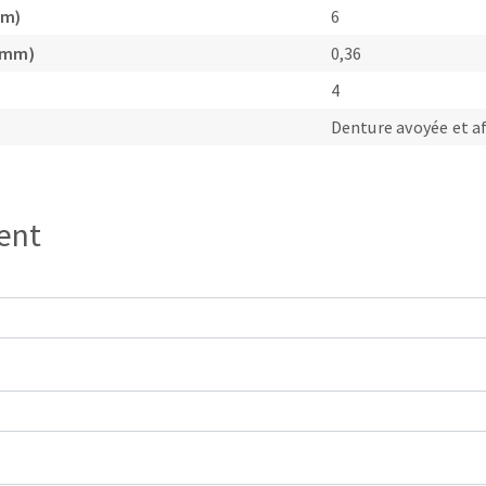
mm)
6
 (mm)
0,36
4
Denture avoyée et a
OUTILS COUPANTS
ient