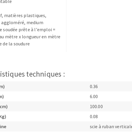
ûtable
f, matières plastiques,
s, aggloméré, medium
e soudée prête à l'emploi =
au mètre x longueur en mètre
e de la soudure
TEMENT DE SURFACE
NETTOYAGE
melles
Aspirateurs
é
istiques techniques :
e
elles
cm)
0.36
ige
m)
6.00
(cm)
100.00
ourets
ir
Kg)
0.08
fin
ine
scie à ruban vertical
telier