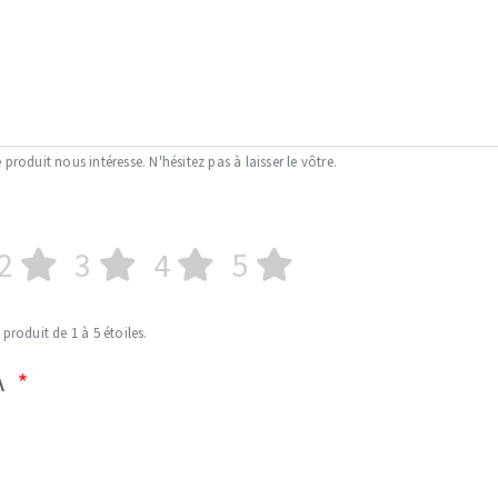
 produit nous intéresse. N'hésitez pas à laisser le vôtre.
2
3
4
5
 produit de 1 à 5 étoiles.
A