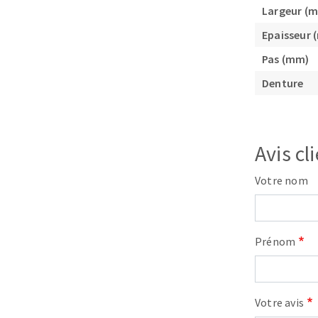
Largeur (
Epaisseur
Pas (mm)
Denture
Fraises scies
Avis cl
Rubans
Fraise HSS
Votre nom
Forets métaux
Prénom
Votre avis