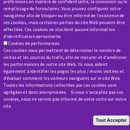
préférences en matière de confidentialité, la connexion ou le
SAV / RÉPARATION
remplissage de formulaires. Vous pouvez configurer votre
Une machine cassée ? En panne ?
navigateur afin de bloquer ou être informé de l'existence de
ces cookies, mais certaines parties du site Web peuvent être
affectées. Ces cookies ne stockent aucune information
Contactez-nous
d’identification personnelle.
Cookies de performances
Ces cookies nous permettent de déterminer le nombre de
visites et les sources du trafic, afin de mesurer et d’améliorer
les performances de notre site Web. Ils nous aident
également à identifier les pages les plus / moins visitées et
Aller
d’évaluer comment les visiteurs naviguent sur le site Web.
au
Toutes les informations collectées par ces cookies sont
contenu
agrégées et donc anonymisées. Si vous n'acceptez pas ces
principal
cookies, nous ne serons pas informé de votre visite sur notre
site.
Tout Accepter