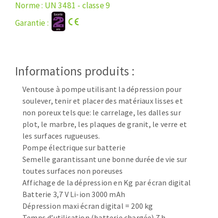
Disque intissé
Norme : UN 3481 - classe 9
Disques fibre
Garantie :
Roues à lamelles
NETTOYAGE
Meules sur tige
Brosses
Aspirateurs
Informations produits :
Meules de tourets
Feutres à polir
Ventouse à pompe utilisant la dépression pour
Bandes sans fin
soulever, tenir et placer des matériaux lisses et
Rouleaux d'atelier
non poreux tels que: le carrelage, les dalles sur
MACHINES POUR LE TRAVAIL DU MÉTAL
plot, le marbre, les plaques de granit, le verre et
les surfaces rugueuses.
Pompe électrique sur batterie
Tronçonneuses
Semelle garantissant une bonne durée de vie sur
Scies à ruban
toutes surfaces non poreuses
Perceuses
Affichage de la dépression en Kg par écran digital
Perceuses magnétiques
Batterie 3,7 V Li-ion 3000 mAh
OUTILS COUPANTS
Affuteurs de forets
Dépression maxi écran digital = 200 kg
Tourets
Temps d’utilisation (batterie chargée) 7 h