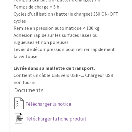
Temps de charge = 5 h
Fraises scies
Ponceuses
Cycles d’utilisation (batterie chargée) 350 ON-OFF
Rubans
Tours à métaux
cycles
Fraise HSS
Tables
Remise en pression automatique < 130 kg
Forets métaux
Adhésion rapide sur les surfaces lisses ou
rugueuses et non poreuses
Levier de décompression pour retirer rapidement
la ventouse
Livrée dans sa mallette de transport.
Contient un câble USB vers USB-C. Chargeur USB
non fourni.
Documents
Télécharger la notice
Télécharger la fiche produit