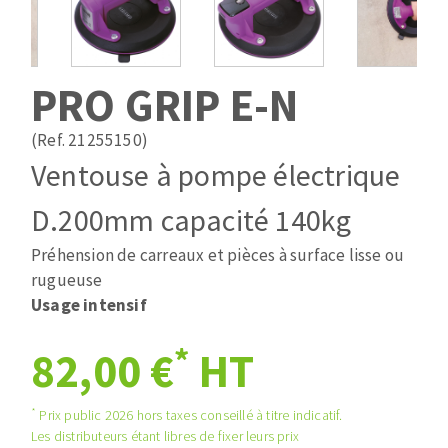
Mèches
Pose des joints
ABRASIFS APPLIQUÉS
Fraises carbure
Nettoyage
Fers et plaquettes
PRO GRIP E-N
Disques auto-agrippant
Lames de scie à ruban
Patins
(Ref. 21255150)
Bandes abrasives
Ventouse à pompe électrique
Disques fibre et papier
DISQUES ABRASIFS
Feuilles 230 x 280 mm
D.200mm capacité 140kg
Cales à poncer et patins
Préhension de carreaux et pièces à surface lisse ou
Disques abrasifs agglomérés
Eponges abrasive
rugueuse
Meules d'ébarbage
Plateaux supports
Usage intensif
*
82,00 €
HT
TRAITEMENT DE SURFACE
*
Prix public 2026 hors taxes conseillé à titre indicatif.
Disques à lamelles
Les distributeurs étant libres de fixer leurs prix