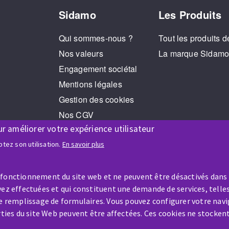
Sidamo
Les Produits
Qui sommes-nous ?
Tout les produits d
Nos valeurs
La marque Sidam
Engagement sociétal
Mentions légales
Gestion des cookies
Nos CGV
ur améliorer votre expérience utilisateur
RGPD
Jeux Concours
tez son utilisation.
En savoir plus
 fonctionnement du site web et ne peuvent être désactivés dans
ez effectuées et qui constituent une demande de services, telles
le remplissage de formulaires. Vous pouvez configurer votre navi
arties du site Web peuvent être affectées. Ces cookies ne stocken
AIDE & CONTACT