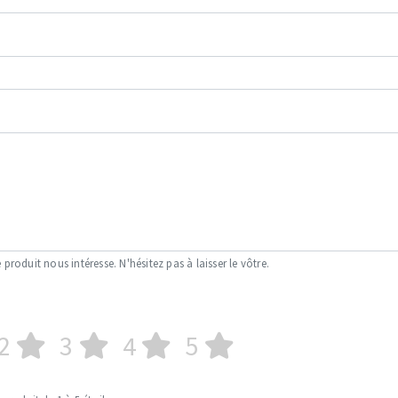
OUTILS COUPANTS
 produit nous intéresse. N'hésitez pas à laisser le vôtre.
2
3
4
5