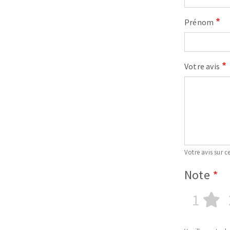
Prénom
Votre avis
Fraises scies
Rubans
Fraise HSS
Forets métaux
Votre avis sur ce
Note
1