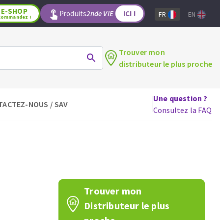
E-SHOP
Produits
2nde VIE
ICI !
FR
EN
Commandez !
Trouver mon
distributeur le plus proche
Une question ?
TACTEZ-NOUS / SAV
LAGE
OUTILS POUR LE BOIS
Consultez la FAQ
Lames de scie circulaire
Lames de scie sauteuse
Lames de scie sabre
Mèches
aux
Fraises carbure
Trouver mon
Fers et plaquettes
Distributeur le plus
Lames de scie à ruban