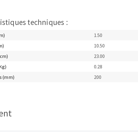
istiques techniques :
cm)
1.50
m)
10.50
TEMENT DE SURFACE
NETTOYAGE
(cm)
23.00
melles
Aspirateurs
Kg)
0.28
é
s (mm)
200
e
elles
ige
ient
ourets
ir
fin
telier