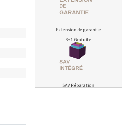
Extension de garantie
3+1 Gratuite
MACHINES POUR LE TRAVAIL DU
MÉTAL
Tronçonneuses
Scies à ruban
Perceuses
SAV Réparation
Perceuses magnétiques
Affuteurs de forets
Tourets
Ponceuses
Tours à métaux
Tables