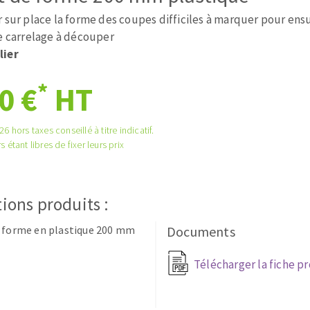
tées à profil
Système auto-nivelant à cale
 sur place la forme des coupes difficiles à marquer pour ensu
melles diamantés
Système auto-nivelant à vis
le carrelage à découper
Pose des joints
lier
Nettoyage
*
0 €
HT
6 hors taxes conseillé à titre indicatif.
s étant libres de fixer leurs prix
ABRASIFS APPLIQUÉS
ions produits :
e forme en plastique 200 mm
Documents
Télécharger la fiche p