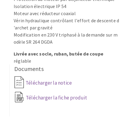
Isolation électrique IP 54
Fraises scies
Ponceuses
Moteur avec réducteur coaxial
Rubans
Tours à métaux
Vérin hydraulique contrôlant l'effort de descente d
Fraise HSS
Tables
'archet par gravité
Forets métaux
Modification en 230 V triphasé à la demande sur m
odèle SR 264 DGDA
Livrée avec socle, ruban, butée de coupe
réglable
Documents
Télécharger la notice
Télécharger la fiche produit