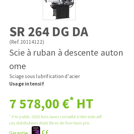
Mèches
Pose des joints
ABRASIFS APPLIQUÉS
Fraises carbure
Nettoyage
Fers et plaquettes
SR 264 DG DA
Disques auto-agrippant
Lames de scie à ruban
Patins
(Ref. 20114122)
Bandes abrasives
Scie à ruban à descente auton
Disques fibre et papier
DISQUES ABRASIFS
Feuilles 230 x 280 mm
ome
Cales à poncer et patins
Sciage sous lubrification d'acier
Disques abrasifs agglomérés
Eponges abrasive
Usage intensif
Meules d'ébarbage
Plateaux supports
*
7 578,00 €
HT
TRAITEMENT DE SURFACE
*
Prix public 2026 hors taxes conseillé à titre indicatif.
Les distributeurs étant libres de fixer leurs prix
Disques à lamelles
Garantie :