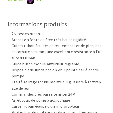
Disque intissé
Disques fibre
Roues à lamelles
NETTOYAGE
Meules sur tige
Informations produits :
Brosses
2 vitesses ruban
Aspirateurs
Meules de tourets
Archet en fonte aciérée très haute rigidité
Feutres à polir
Guides ruban équipés de roulements et de plaquett
Bandes sans fin
es carbure assurant une excellente résistance à l'u
Rouleaux d'atelier
sure du ruban
MACHINES POUR LE TRAVAIL DU MÉTAL
Guide ruban mobile antérieur réglable
Dispositif de lubrification en 2 points par électro-
pompe
Tronçonneuses
Étau à serrage rapide monté sur glissière à rattrap
Scies à ruban
age de jeu
Perceuses
Commandes très basse tension 24 V
Perceuses magnétiques
Arrêt coup de poing à accrochage
OUTILS COUPANTS
Affuteurs de forets
Carter ruban équipé d'un microrupteur
Protection du moteur par disjoncteur thermique
Tourets