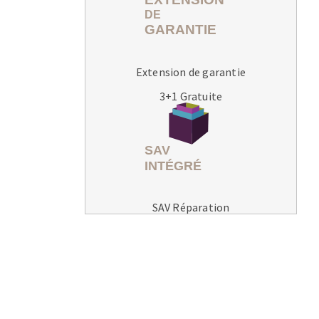
Extension de garantie
3+1 Gratuite
MACHINES POUR LE TRAVAIL DU
MÉTAL
Tronçonneuses
Scies à ruban
Perceuses
SAV Réparation
Perceuses magnétiques
Affuteurs de forets
Tourets
Ponceuses
Tours à métaux
Tables