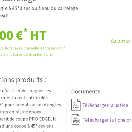
és
Système auto-nivelant à vis
le à 45° à sec ou à eau du carrelage
melles diamantés
Système auto-nivelant à cale
nsif
Pose des joints
Nettoyage
*
00 €
HT
Garantie 
6 hors taxes conseillé à titre indicatif.
s étant libres de fixer leurs prix
ABRASIFS APPLIQUÉS
ions produits :
r d’utiliser des baguettes
Documents
ermet la réalisation des
5° pour la réalisation d’angles
Télécharger la notice
oints en résine époxy.
barit de coupe PRO EDGE, la
Télécharger la fiche p
n d'une coupe à 45° devient