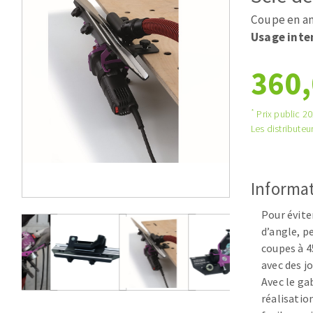
Système grands formats
Pad diamant
Coupe en ang
Scies de table
Disques à la
Usage inte
Table de travail
360,
*
Prix public 202
Les distributeur
Informat
Disques auto-agrippant
Patins
Pour évite
Disques fibre et papier
d’angle, p
Bandes abrasives
coupes à 4
avec des j
Feuilles 230 x 280 mm
Avec le ga
Cales à poncer et patins
réalisatio
Eponges abrasive