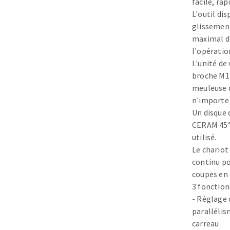
facile, rap
Plateaux supports
L'outil di
glissemen
maximal d
l'opératio
L'unité de
broche M14
DISQUES ABRASIFS
TRAI
meuleuse 
n'importe 
Disques abrasifs agglomérés
Disques à la
Un disque
Meules d'ébarbage
Disque intiss
CERAM 45° 
Disques fibr
utilisé.
Roues à lam
Le chariot
Meules sur t
continu po
Brosses
coupes en 
3 fonction
Meules de t
- Réglage d
Feutres à pol
parallélis
Bandes sans 
carreau
Rouleaux d'a