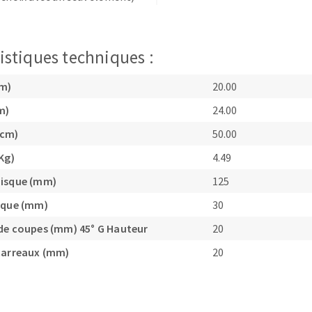
istiques techniques :
cm)
20.00
m)
24.00
(cm)
50.00
Kg)
4.49
disque (mm)
125
sque (mm)
30
de coupes (mm) 45° G Hauteur
20
carreaux (mm)
20