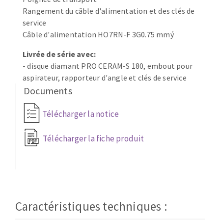
Rangement du câble d'alimentation et des clés de
Fraises scies
Ponceuses
service
Rubans
Tours à métaux
Câble d'alimentation HO7RN-F 3G0.75 mmý
Fraise HSS
Tables
Forets métaux
Livrée de série avec:
- disque diamant PRO CERAM-S 180, embout pour
aspirateur, rapporteur d'angle et clés de service
Documents
Télécharger la notice
Télécharger la fiche produit
Caractéristiques techniques :