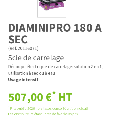
Mèches
Pose des joints
ABRASIFS APPLIQUÉS
Fraises carbure
Nettoyage
Fers et plaquettes
DIAMINIPRO 180 A
Disques auto-agrippant
Lames de scie à ruban
Patins
SEC
Bandes abrasives
Disques fibre et papier
(Ref. 20116071)
DISQUES ABRASIFS
Feuilles 230 x 280 mm
Scie de carrelage
Cales à poncer et patins
Découpe électrique de carrelage: solution 2 en 1,
Disques abrasifs agglomérés
Plateaux supports
utilisation à sec ou à eau
Meules d'ébarbage
Eponges abrasive
Usage intensif
*
507,00 €
HT
TRAITEMENT DE SURFACE
*
Prix public 2026 hors taxes conseillé à titre indicatif.
Disques à lamelles
Les distributeurs étant libres de fixer leurs prix