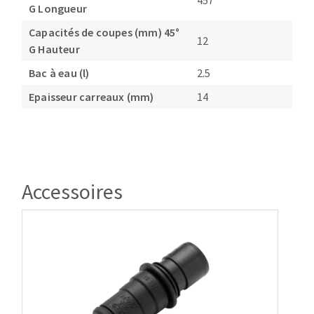
457
G Longueur
Capacités de coupes (mm) 45°
12
G Hauteur
Bac à eau (l)
2.5
Epaisseur carreaux (mm)
14
Accessoires