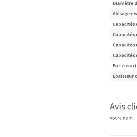
Diamètre 
Alésage di
Capacités 
Capacités 
Capacités 
Fraises scies
Capacités 
Rubans
Bac à eau (
Fraise HSS
Epaisseur 
Forets métaux
Avis cl
Votre nom