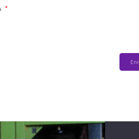
A
Enr