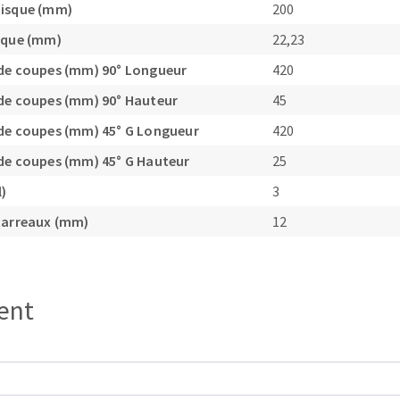
disque (mm)
200
sque (mm)
22,23
de coupes (mm) 90° Longueur
420
de coupes (mm) 90° Hauteur
45
OUTILS COUPANTS
de coupes (mm) 45° G Longueur
420
de coupes (mm) 45° G Hauteur
25
l)
3
carreaux (mm)
12
ient