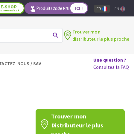
E-SHOP
Produits
2nde VIE
ICI !
FR
EN
Commandez !
Trouver mon
distributeur le plus proche
Une question ?
TACTEZ-NOUS / SAV
LAGE
OUTILS POUR LE BOIS
Consultez la FAQ
Lames de scie circulaire
Lames de scie sauteuse
Lames de scie sabre
Mèches
aux
Fraises carbure
Trouver mon
Fers et plaquettes
Distributeur le plus
Lames de scie à ruban