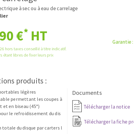
tées à profil
Système auto-nivelant à cale
ctrique à sec ou à eau de carrelage
melles diamantés
Système auto-nivelant à vis
lier
Pose des joints
Nettoyage
*
90 €
HT
Garantie 
6 hors taxes conseillé à titre indicatif.
s étant libres de fixer leurs prix
ABRASIFS APPLIQUÉS
ions produits :
portables légères
Documents
nable permettant les coupes à
t et en biseau (45°)
Télécharger la notice
pour le refroidissement du dis
Télécharger la fiche p
 totale du disque par carters l