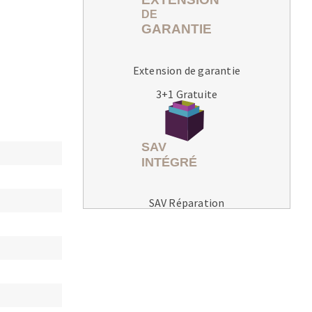
Extension de garantie
3+1 Gratuite
MACHINES POUR LE TRAVAIL DU
MÉTAL
Tronçonneuses
Scies à ruban
Perceuses
SAV Réparation
Perceuses magnétiques
Affuteurs de forets
Tourets
Ponceuses
Tours à métaux
Tables