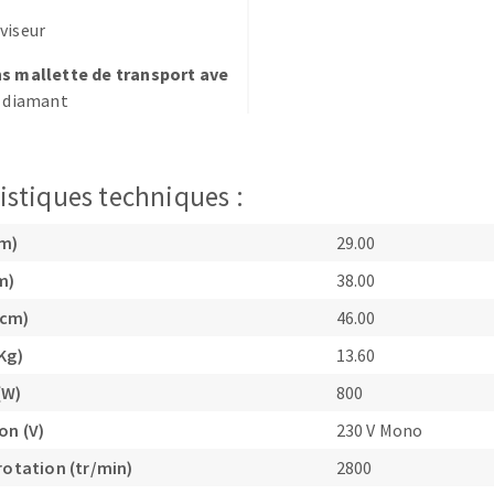
viseur
ns mallette de transport ave
s diamant
TEMENT DE SURFACE
NETTOYAGE
istiques techniques :
melles
Aspirateurs
cm)
29.00
é
e
m)
38.00
elles
(cm)
46.00
ige
Kg)
13.60
(W)
800
ourets
on (V)
230 V Mono
ir
fin
rotation (tr/min)
2800
telier