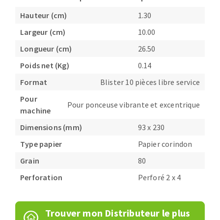
Fraises scies
Ponceuses
Hauteur (cm)
1.30
Rubans
Tours à métaux
Largeur (cm)
10.00
Fraise HSS
Tables
Longueur (cm)
26.50
Forets métaux
Poids net (Kg)
0.14
Format
Blister 10 pièces libre service
Pour
Pour ponceuse vibrante et excentrique
machine
Dimensions (mm)
93 x 230
Type papier
Papier corindon
Grain
80
Perforation
Perforé 2 x 4
Trouver mon Distributeur le plus