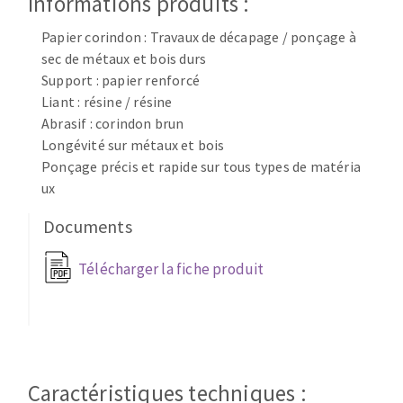
Informations produits :
Disque intissé
Disques fibre
Papier corindon : Travaux de décapage / ponçage à
Roues à lamelles
sec de métaux et bois durs
NETTOYAGE
Meules sur tige
Support : papier renforcé
Liant : résine / résine
Brosses
Abrasif : corindon brun
Aspirateurs
Meules de tourets
Longévité sur métaux et bois
Feutres à polir
Ponçage précis et rapide sur tous types de matéria
Bandes sans fin
ux
Rouleaux d'atelier
MACHINES POUR LE TRAVAIL DU MÉTAL
Documents
Télécharger la fiche produit
Tronçonneuses
Scies à ruban
Perceuses
Perceuses magnétiques
OUTILS COUPANTS
Affuteurs de forets
Caractéristiques techniques :
Tourets