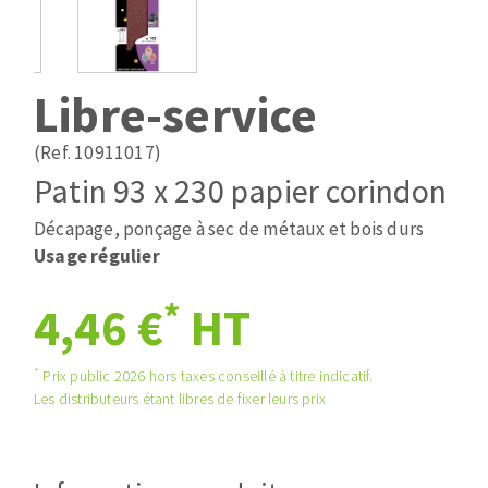
Mèches
Pose des joints
ABRASIFS APPLIQUÉS
Fraises carbure
Nettoyage
Fers et plaquettes
Libre-service
Disques auto-agrippant
Lames de scie à ruban
Patins
(Ref. 10911017)
Bandes abrasives
Patin 93 x 230 papier corindon
Disques fibre et papier
DISQUES ABRASIFS
Feuilles 230 x 280 mm
Décapage, ponçage à sec de métaux et bois durs
Cales à poncer et patins
Usage régulier
Disques abrasifs agglomérés
Plateaux supports
*
4,46 €
HT
Meules d'ébarbage
Eponges abrasive
*
Prix public 2026 hors taxes conseillé à titre indicatif.
TRAITEMENT DE SURFACE
Les distributeurs étant libres de fixer leurs prix
Disques à lamelles