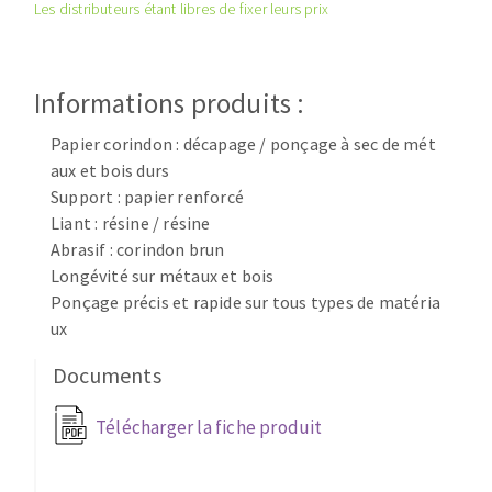
Disque intissé
Les distributeurs étant libres de fixer leurs prix
Disques fibre
Roues à lamelles
NETTOYAGE
Meules sur tige
Informations produits :
Brosses
Papier corindon : décapage / ponçage à sec de mét
Aspirateurs
Meules de tourets
aux et bois durs
Feutres à polir
Support : papier renforcé
Bandes sans fin
Liant : résine / résine
Rouleaux d'atelier
Abrasif : corindon brun
MACHINES POUR LE TRAVAIL DU MÉTAL
Longévité sur métaux et bois
Ponçage précis et rapide sur tous types de matéria
ux
Tronçonneuses
Scies à ruban
Documents
Perceuses
Télécharger la fiche produit
Perceuses magnétiques
OUTILS COUPANTS
Affuteurs de forets
Tourets