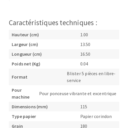
Fraises scies
Ponceuses
Rubans
Tours à métaux
Caractéristiques techniques :
Fraise HSS
Tables
Forets métaux
Hauteur (cm)
1.00
Largeur (cm)
13.50
Longueur (cm)
16.50
Poids net (Kg)
0.04
Blister 5 pièces en libre-
Format
service
Pour
Pour ponceuse vibrante et excentrique
machine
Dimensions (mm)
115
Type papier
Papier corindon
Grain
180