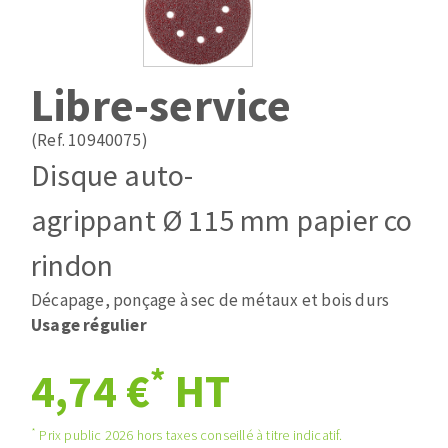
Mèches
Pose des joints
ABRASIFS APPLIQUÉS
Fraises carbure
Nettoyage
Fers et plaquettes
Libre-service
Disques auto-agrippant
Lames de scie à ruban
Patins
(Ref. 10940075)
Bandes abrasives
Disque auto-
Disques fibre et papier
DISQUES ABRASIFS
Feuilles 230 x 280 mm
agrippant Ø 115 mm papier co
Cales à poncer et patins
Disques abrasifs agglomérés
rindon
Eponges abrasive
Meules d'ébarbage
Plateaux supports
Décapage, ponçage à sec de métaux et bois durs
Usage régulier
TRAITEMENT DE SURFACE
*
4,74 €
HT
Disques à lamelles
*
Prix public 2026 hors taxes conseillé à titre indicatif.