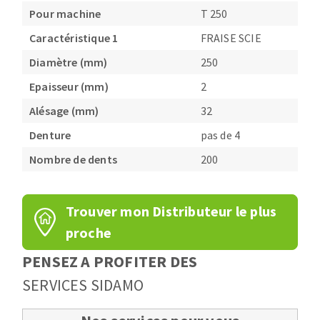
Pour machine
T 250
Fraises scies
Ponceuses
Rubans
Caractéristique 1
FRAISE SCIE
Tours à métaux
Fraise HSS
Tables
Diamètre (mm)
250
Forets métaux
Epaisseur (mm)
2
Alésage (mm)
32
Denture
pas de 4
Nombre de dents
200
Trouver mon Distributeur le plus
proche
PENSEZ A PROFITER DES
SERVICES SIDAMO