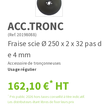
Mèches
Pose des joints
ABRASIFS APPLIQUÉS
Fraises carbure
Nettoyage
Fers et plaquettes
ACC.TRONC
Disques auto-agrippant
Lames de scie à ruban
Patins
(Ref. 20198088)
Bandes abrasives
Fraise scie Ø 250 x 2 x 32 pas d
Disques fibre et papier
DISQUES ABRASIFS
Feuilles 230 x 280 mm
e 4 mm
Cales à poncer et patins
Accessoire de tronçonneuses
Disques abrasifs agglomérés
Plateaux supports
Usage régulier
Meules d'ébarbage
Eponges abrasive
*
162,10 €
HT
TRAITEMENT DE SURFACE
*
Prix public 2026 hors taxes conseillé à titre indicatif.
Les distributeurs étant libres de fixer leurs prix
Disques à lamelles