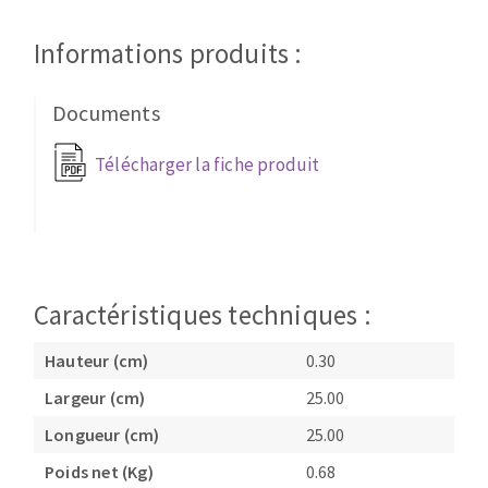
Disque intissé
Disques fibre
Informations produits :
Roues à lamelles
NETTOYAGE
Meules sur tige
Documents
Brosses
Aspirateurs
Meules de tourets
Télécharger la fiche produit
Feutres à polir
Bandes sans fin
Rouleaux d'atelier
MACHINES POUR LE TRAVAIL DU MÉTAL
Caractéristiques techniques :
Tronçonneuses
Hauteur (cm)
0.30
Scies à ruban
Perceuses
Largeur (cm)
25.00
Perceuses magnétiques
Longueur (cm)
25.00
OUTILS COUPANTS
Affuteurs de forets
Poids net (Kg)
0.68
Tourets