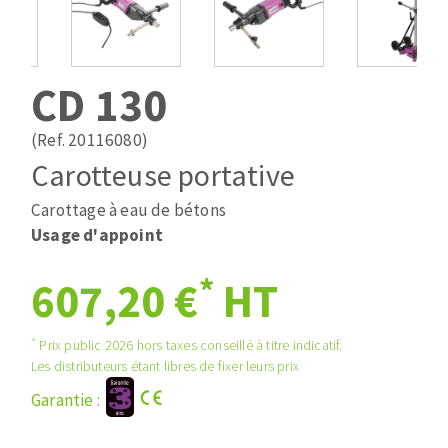
Mèches
Pose des joints
ABRASIFS APPLIQUÉS
Fraises carbure
Nettoyage
Fers et plaquettes
CD 130
Disques auto-agrippant
Lames de scie à ruban
Patins
(Ref. 20116080)
Bandes abrasives
Carotteuse portative
Disques fibre et papier
DISQUES ABRASIFS
Feuilles 230 x 280 mm
Carottage à eau de bétons
Cales à poncer et patins
Usage d'appoint
Disques abrasifs agglomérés
Eponges abrasive
*
607,20 €
HT
Meules d'ébarbage
Plateaux supports
*
Prix public 2026 hors taxes conseillé à titre indicatif.
TRAITEMENT DE SURFACE
Les distributeurs étant libres de fixer leurs prix
Garantie :
Disques à lamelles