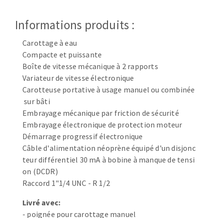
Disque intissé
Disques fibre
Informations produits :
Roues à lamelles
NETTOYAGE
Meules sur tige
Carottage à eau
Compacte et puissante
Brosses
Boîte de vitesse mécanique à 2 rapports
Aspirateurs
Meules de tourets
Variateur de vitesse électronique
Feutres à polir
Carotteuse portative à usage manuel ou combinée
Bandes sans fin
sur bâti
Rouleaux d'atelier
Embrayage mécanique par friction de sécurité
MACHINES POUR LE TRAVAIL DU MÉTAL
Embrayage électronique de protection moteur
Démarrage progressif électronique
Câble d'alimentation néoprène équipé d'un disjonc
Tronçonneuses
teur différentiel 30 mA à bobine à manque de tensi
Scies à ruban
on (DCDR)
Perceuses
Raccord 1"1/4 UNC - R 1/2
Perceuses magnétiques
OUTILS COUPANTS
Livré avec:
Affuteurs de forets
- poignée pour carottage manuel
Tourets