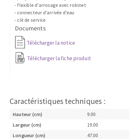
- flexible d'arrosage avec robinet
Fraises scies
Ponceuses
- connecteur d'arrivée d'eau
Rubans
Tours à métaux
- clé de service
Fraise HSS
Tables
Documents
Forets métaux
Télécharger la notice
Télécharger la fiche produit
Caractéristiques techniques :
Hauteur (cm)
9.00
Largeur (cm)
19.00
Longueur (cm)
47.00