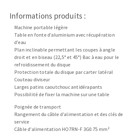
Disque intissé
Disques fibre
Informations produits :
Roues à lamelles
NETTOYAGE
Meules sur tige
Machine portable légère
Table en fonte d'aluminium avec récupération
Brosses
d'eau
Aspirateurs
Meules de tourets
Plan inclinable permettant les coupes à angle
Feutres à polir
droit et en biseau (22,5° et 45°) Bac à eau pour le
Bandes sans fin
refroidissement du disque
Rouleaux d'atelier
Protection totale du disque par carter latéral
MACHINES POUR LE TRAVAIL DU MÉTAL
Couteau diviseur
Larges patins caoutchouc antidérapants
Possibilité de fixer la machine sur une table
Tronçonneuses
Scies à ruban
Poignée de transport
Perceuses
Rangement du câble d'alimentation et des clés de
Perceuses magnétiques
service
OUTILS COUPANTS
Câble d'alimentation HO7RN-F 3G0.75 mm²
Affuteurs de forets
Tourets