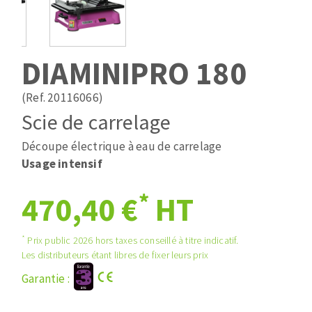
Mèches
Pose des joints
ABRASIFS APPLIQUÉS
Fraises carbure
Nettoyage
Fers et plaquettes
DIAMINIPRO 180
Disques auto-agrippant
Lames de scie à ruban
Patins
(Ref. 20116066)
Bandes abrasives
Scie de carrelage
Disques fibre et papier
DISQUES ABRASIFS
Feuilles 230 x 280 mm
Découpe électrique à eau de carrelage
Cales à poncer et patins
Usage intensif
Disques abrasifs agglomérés
Eponges abrasive
*
470,40 €
HT
Meules d'ébarbage
Plateaux supports
*
Prix public 2026 hors taxes conseillé à titre indicatif.
TRAITEMENT DE SURFACE
Les distributeurs étant libres de fixer leurs prix
Garantie :
Disques à lamelles