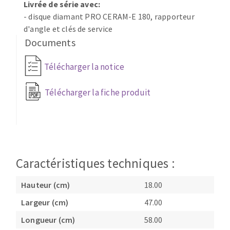
Livrée de série avec:
Fraises scies
Ponceuses
- disque diamant PRO CERAM-E 180, rapporteur
Rubans
Tours à métaux
d'angle et clés de service
Fraise HSS
Documents
Tables
Forets métaux
Télécharger la notice
Télécharger la fiche produit
Caractéristiques techniques :
Hauteur (cm)
18.00
Largeur (cm)
47.00
Longueur (cm)
58.00