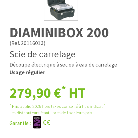
Mèches
Pose des joints
ABRASIFS APPLIQUÉS
Fraises carbure
Nettoyage
Fers et plaquettes
DIAMINIBOX 200
Disques auto-agrippant
Lames de scie à ruban
Patins
(Ref. 20116013)
Bandes abrasives
Scie de carrelage
Disques fibre et papier
DISQUES ABRASIFS
Feuilles 230 x 280 mm
Découpe électrique à sec ou à eau de carrelage
Cales à poncer et patins
Usage régulier
Disques abrasifs agglomérés
Eponges abrasive
*
279,90 €
HT
Meules d'ébarbage
Plateaux supports
*
Prix public 2026 hors taxes conseillé à titre indicatif.
TRAITEMENT DE SURFACE
Les distributeurs étant libres de fixer leurs prix
Garantie :
Disques à lamelles