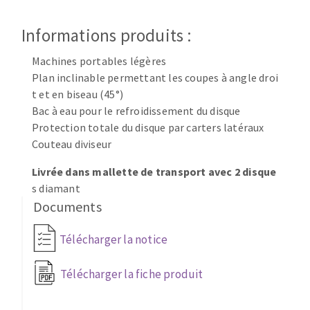
Disque intissé
Disques fibre
Informations produits :
Roues à lamelles
NETTOYAGE
Meules sur tige
Machines portables légères
Plan inclinable permettant les coupes à angle droi
Brosses
t et en biseau (45°)
Aspirateurs
Meules de tourets
Bac à eau pour le refroidissement du disque
Feutres à polir
Protection totale du disque par carters latéraux
Bandes sans fin
Couteau diviseur
Rouleaux d'atelier
MACHINES POUR LE TRAVAIL DU MÉTAL
Livrée dans mallette de transport avec 2 disque
s diamant
Documents
Tronçonneuses
Scies à ruban
Télécharger la notice
Perceuses
Perceuses magnétiques
Télécharger la fiche produit
OUTILS COUPANTS
Affuteurs de forets
Tourets