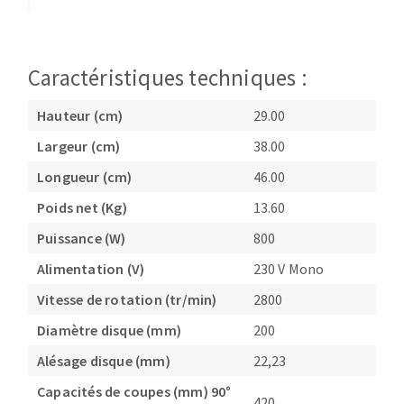
Fraises scies
Ponceuses
Rubans
Tours à métaux
Fraise HSS
Caractéristiques techniques :
Tables
Forets métaux
Hauteur (cm)
29.00
Largeur (cm)
38.00
Longueur (cm)
46.00
Poids net (Kg)
13.60
Puissance (W)
800
Alimentation (V)
230 V Mono
Vitesse de rotation (tr/min)
2800
Diamètre disque (mm)
200
Alésage disque (mm)
22,23
Capacités de coupes (mm) 90°
420