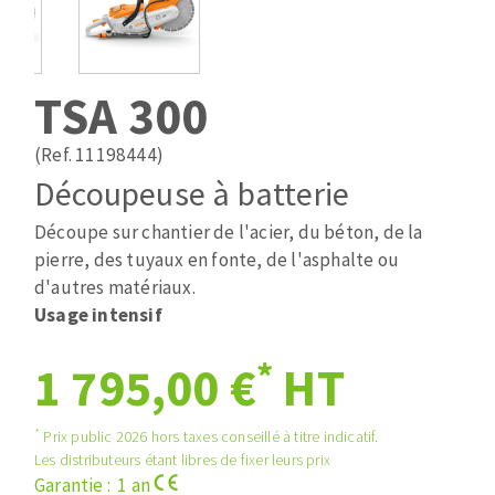
Mèches
Pose des joints
ABRASIFS APPLIQUÉS
Fraises carbure
Nettoyage
Fers et plaquettes
TSA 300
Disques auto-agrippant
Lames de scie à ruban
Patins
(Ref. 11198444)
Bandes abrasives
Découpeuse à batterie
Disques fibre et papier
DISQUES ABRASIFS
Feuilles 230 x 280 mm
Découpe sur chantier de l'acier, du béton, de la
Cales à poncer et patins
pierre, des tuyaux en fonte, de l'asphalte ou
Disques abrasifs agglomérés
Eponges abrasive
d'autres matériaux.
Meules d'ébarbage
Usage intensif
Plateaux supports
*
1 795,00 €
HT
TRAITEMENT DE SURFACE
*
Prix public 2026 hors taxes conseillé à titre indicatif.
Les distributeurs étant libres de fixer leurs prix
Disques à lamelles
Garantie : 1 an