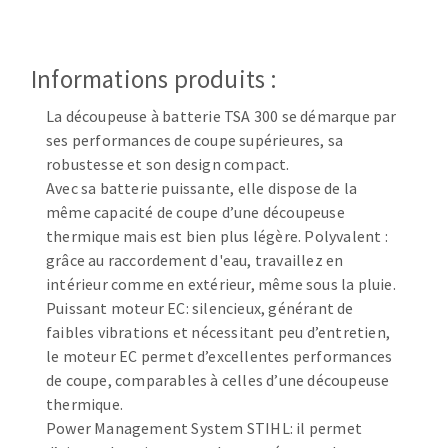
Disque intissé
Disques fibre
Roues à lamelles
Informations produits :
NETTOYAGE
Meules sur tige
Brosses
La découpeuse à batterie TSA 300 se démarque par
Aspirateurs
ses performances de coupe supérieures, sa
Meules de tourets
robustesse et son design compact.
Feutres à polir
Avec sa batterie puissante, elle dispose de la
Bandes sans fin
même capacité de coupe d’une découpeuse
Rouleaux d'atelier
thermique mais est bien plus légère. Polyvalent :
MACHINES POUR LE TRAVAIL DU MÉTAL
grâce au raccordement d'eau, travaillez en
intérieur comme en extérieur, même sous la pluie.
Tronçonneuses
Puissant moteur EC: silencieux, générant de
faibles vibrations et nécessitant peu d’entretien,
Scies à ruban
le moteur EC permet d’excellentes performances
Perceuses
de coupe, comparables à celles d’une découpeuse
Perceuses magnétiques
thermique.
OUTILS COUPANTS
Affuteurs de forets
Power Management System STIHL: il permet
Tourets