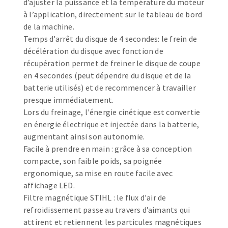
d’ajuster la puissance et la température du moteur
Fraises scies
Ponceuses
à l’application, directement sur le tableau de bord
Rubans
de la machine.
Tours à métaux
Temps d’arrêt du disque de 4 secondes: le frein de
Fraise HSS
Tables
décélération du disque avec fonction de
Forets métaux
récupération permet de freiner le disque de coupe
en 4 secondes (peut dépendre du disque et de la
batterie utilisés) et de recommencer à travailler
presque immédiatement.
Lors du freinage, l'énergie cinétique est convertie
en énergie électrique et injectée dans la batterie,
augmentant ainsi son autonomie.
Facile à prendre en main : grâce à sa conception
compacte, son faible poids, sa poignée
ergonomique, sa mise en route facile avec
affichage LED.
Filtre magnétique STIHL : le flux d'air de
refroidissement passe au travers d’aimants qui
attirent et retiennent les particules magnétiques