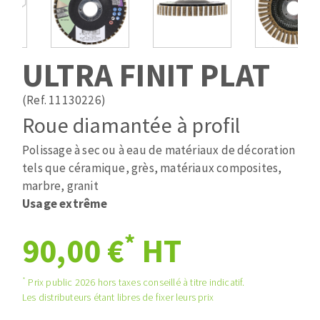
Mèches
Pose des joints
ABRASIFS APPLIQUÉS
Fraises carbure
Nettoyage
Fers et plaquettes
ULTRA FINIT PLAT
Disques auto-agrippant
Lames de scie à ruban
Patins
(Ref. 11130226)
Bandes abrasives
Roue diamantée à profil
Disques fibre et papier
DISQUES ABRASIFS
Feuilles 230 x 280 mm
Polissage à sec ou à eau de matériaux de décoration
Cales à poncer et patins
tels que céramique, grès, matériaux composites,
Disques abrasifs agglomérés
Plateaux supports
marbre, granit
Meules d'ébarbage
Usage extrême
Eponges abrasive
*
90,00 €
HT
TRAITEMENT DE SURFACE
*
Prix public 2026 hors taxes conseillé à titre indicatif.
Les distributeurs étant libres de fixer leurs prix
Disques à lamelles