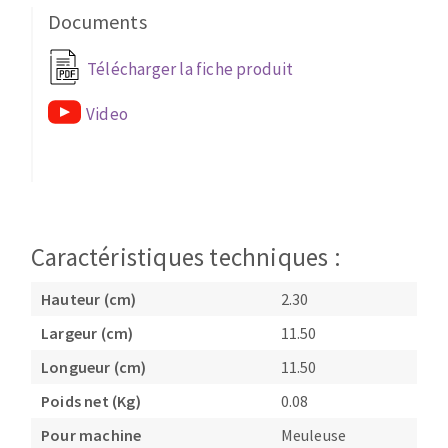
Documents
Fraises scies
Ponceuses
Rubans
Tours à métaux
Télécharger la fiche produit
Fraise HSS
Tables
Forets métaux
Video
Caractéristiques techniques :
Hauteur (cm)
2.30
Largeur (cm)
11.50
Longueur (cm)
11.50
Poids net (Kg)
0.08
Pour machine
Meuleuse