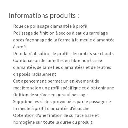
Disque intissé
Disques fibre
Informations produits :
Roues à lamelles
NETTOYAGE
Meules sur tige
Roue de polissage diamantée à profil
Brosses
Polissage de finition à sec ou à eau du carrelage
après façonnage de la forme à la meule diamantée
Aspirateurs
Meules de tourets
à profil
Feutres à polir
Pour la réalisation de profils décoratifs sur chants
Bandes sans fin
Combinaison de lamelles en fibre non tissée
Rouleaux d'atelier
diamantée, de lamelles diamantées et de feutres
MACHINES POUR LE TRAVAIL DU MÉTAL
disposés radialement
Cet agencement permet un enlèvement de
Tronçonneuses
matière selon un profil spécifique et d'obtenir une
finition de surface en un seul passage
Scies à ruban
Supprime les stries provoquées par le passage de
Perceuses
la meule à profil diamantée d’ébauche
Perceuses magnétiques
Obtention d'une finition de surface lisse et
OUTILS COUPANTS
Affuteurs de forets
homogène sur toute la durée du produit
Tourets