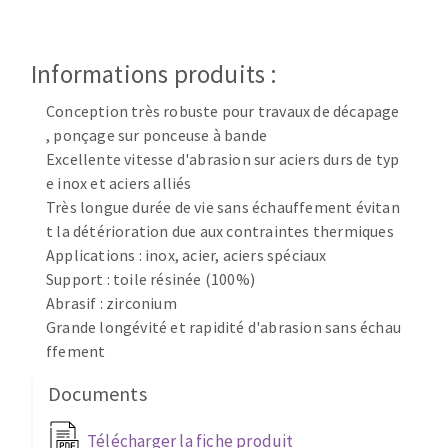
Disque intissé
Disques fibre
Roues à lamelles
Informations produits :
NETTOYAGE
Meules sur tige
Conception très robuste pour travaux de décapage
Brosses
, ponçage sur ponceuse à bande
Aspirateurs
Meules de tourets
Excellente vitesse d'abrasion sur aciers durs de typ
Feutres à polir
e inox et aciers alliés
Bandes sans fin
Très longue durée de vie sans échauffement évitan
Rouleaux d'atelier
t la détérioration due aux contraintes thermiques
MACHINES POUR LE TRAVAIL DU MÉTAL
Applications : inox, acier, aciers spéciaux
Support : toile résinée (100%)
Abrasif : zirconium
Tronçonneuses
Grande longévité et rapidité d'abrasion sans échau
Scies à ruban
ffement
Perceuses
Perceuses magnétiques
Documents
OUTILS COUPANTS
Affuteurs de forets
Télécharger la fiche produit
Tourets