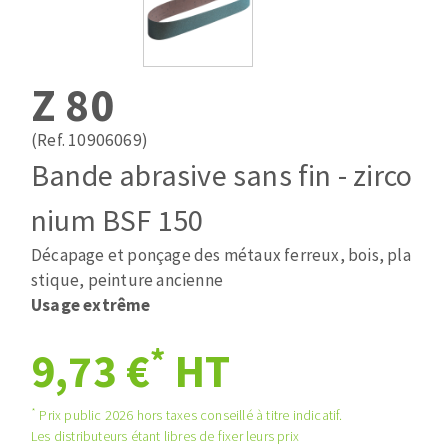
Mèches
Pose des joints
ABRASIFS APPLIQUÉS
Fraises carbure
Nettoyage
Fers et plaquettes
Z 80
Disques auto-agrippant
Lames de scie à ruban
Patins
(Ref. 10906069)
Bandes abrasives
Bande abrasive sans fin - zirco
Disques fibre et papier
DISQUES ABRASIFS
Feuilles 230 x 280 mm
nium BSF 150
Cales à poncer et patins
Décapage et ponçage des métaux ferreux, bois, pla
Disques abrasifs agglomérés
Plateaux supports
stique, peinture ancienne
Meules d'ébarbage
Eponges abrasive
Usage extrême
*
9,73 €
HT
TRAITEMENT DE SURFACE
*
Prix public 2026 hors taxes conseillé à titre indicatif.
Disques à lamelles
Les distributeurs étant libres de fixer leurs prix