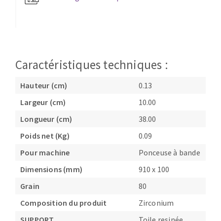
Fraises scies
Ponceuses
Rubans
Tours à métaux
Fraise HSS
Tables
Forets métaux
Caractéristiques techniques :
Hauteur (cm)
0.13
Largeur (cm)
10.00
Longueur (cm)
38.00
Poids net (Kg)
0.09
Pour machine
Ponceuse à bande
Dimensions (mm)
910 x 100
Grain
80
Composition du produit
Zirconium
SUPPORT
Toile resinée