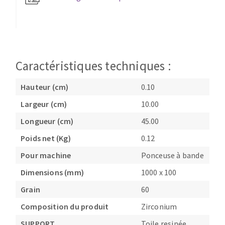
Fraises scies
Ponceuses
Rubans
Tours à métaux
Fraise HSS
Tables
Forets métaux
Caractéristiques techniques :
Hauteur (cm)
0.10
Largeur (cm)
10.00
Longueur (cm)
45.00
Poids net (Kg)
0.12
Pour machine
Ponceuse à bande
Dimensions (mm)
1000 x 100
Grain
60
Composition du produit
Zirconium
SUPPORT
Toile resinée