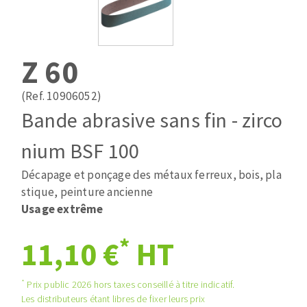
Mèches
Pose des joints
ABRASIFS APPLIQUÉS
Fraises carbure
Nettoyage
Fers et plaquettes
Z 60
Disques auto-agrippant
Lames de scie à ruban
Patins
(Ref. 10906052)
Bandes abrasives
Bande abrasive sans fin - zirco
Disques fibre et papier
DISQUES ABRASIFS
Feuilles 230 x 280 mm
nium BSF 100
Cales à poncer et patins
Décapage et ponçage des métaux ferreux, bois, pla
Disques abrasifs agglomérés
Eponges abrasive
stique, peinture ancienne
Meules d'ébarbage
Plateaux supports
Usage extrême
*
11,10 €
HT
TRAITEMENT DE SURFACE
*
Prix public 2026 hors taxes conseillé à titre indicatif.
Disques à lamelles
Les distributeurs étant libres de fixer leurs prix