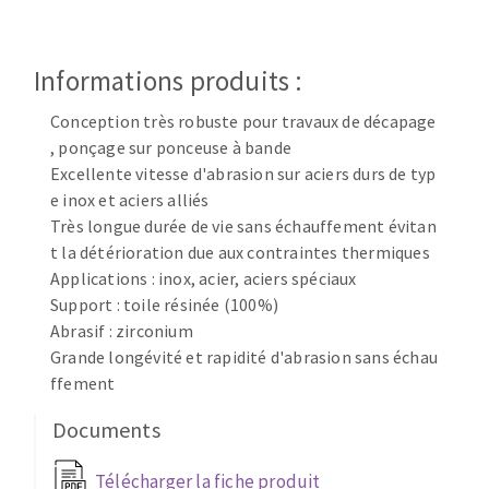
Disque intissé
Disques fibre
Roues à lamelles
Informations produits :
NETTOYAGE
Meules sur tige
Conception très robuste pour travaux de décapage
Brosses
, ponçage sur ponceuse à bande
Aspirateurs
Meules de tourets
Excellente vitesse d'abrasion sur aciers durs de typ
Feutres à polir
e inox et aciers alliés
Bandes sans fin
Très longue durée de vie sans échauffement évitan
Rouleaux d'atelier
t la détérioration due aux contraintes thermiques
MACHINES POUR LE TRAVAIL DU MÉTAL
Applications : inox, acier, aciers spéciaux
Support : toile résinée (100%)
Abrasif : zirconium
Tronçonneuses
Grande longévité et rapidité d'abrasion sans échau
Scies à ruban
ffement
Perceuses
Perceuses magnétiques
Documents
OUTILS COUPANTS
Affuteurs de forets
Télécharger la fiche produit
Tourets