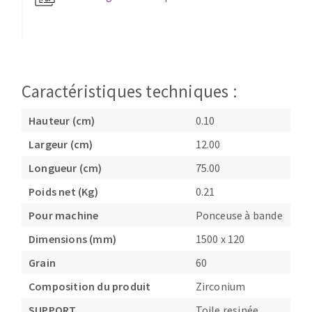
Fraises scies
Ponceuses
Rubans
Tours à métaux
Fraise HSS
Tables
Forets métaux
Caractéristiques techniques :
Hauteur (cm)
0.10
Largeur (cm)
12.00
Longueur (cm)
75.00
Poids net (Kg)
0.21
Pour machine
Ponceuse à bande
Dimensions (mm)
1500 x 120
Grain
60
Composition du produit
Zirconium
SUPPORT
Toile resinée