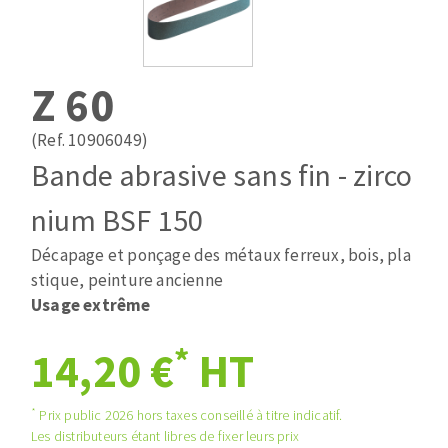
Mèches
Pose des joints
ABRASIFS APPLIQUÉS
Fraises carbure
Nettoyage
Fers et plaquettes
Z 60
Disques auto-agrippant
Lames de scie à ruban
Patins
(Ref. 10906049)
Bandes abrasives
Bande abrasive sans fin - zirco
Disques fibre et papier
DISQUES ABRASIFS
Feuilles 230 x 280 mm
nium BSF 150
Cales à poncer et patins
Décapage et ponçage des métaux ferreux, bois, pla
Disques abrasifs agglomérés
Eponges abrasive
stique, peinture ancienne
Meules d'ébarbage
Plateaux supports
Usage extrême
*
14,20 €
HT
TRAITEMENT DE SURFACE
*
Prix public 2026 hors taxes conseillé à titre indicatif.
Disques à lamelles
Les distributeurs étant libres de fixer leurs prix