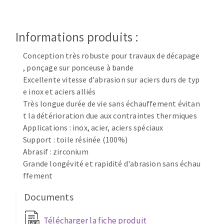
Disque intissé
Disques fibre
Roues à lamelles
Informations produits :
NETTOYAGE
Meules sur tige
Conception très robuste pour travaux de décapage
Brosses
, ponçage sur ponceuse à bande
Aspirateurs
Meules de tourets
Excellente vitesse d'abrasion sur aciers durs de typ
Feutres à polir
e inox et aciers alliés
Bandes sans fin
Très longue durée de vie sans échauffement évitan
Rouleaux d'atelier
t la détérioration due aux contraintes thermiques
MACHINES POUR LE TRAVAIL DU MÉTAL
Applications : inox, acier, aciers spéciaux
Support : toile résinée (100%)
Abrasif : zirconium
Tronçonneuses
Grande longévité et rapidité d'abrasion sans échau
Scies à ruban
ffement
Perceuses
Perceuses magnétiques
Documents
OUTILS COUPANTS
Affuteurs de forets
Télécharger la fiche produit
Tourets