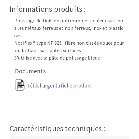
Disque intissé
Informations produits :
Disques fibre
Roues à lamelles
Polissage de finition poli miroir et couleur sur tou
NETTOYAGE
Meules sur tige
s les métaux ferreux et non ferreux, inox et plastiq
Brosses
ues
Notiflex® type NF 925 : fibre non tissée douce pour
Aspirateurs
Meules de tourets
un brillant sur toutes surfaces
Feutres à polir
S'utilise avec la pâte de polissage bleue
Bandes sans fin
Rouleaux d'atelier
Documents
MACHINES POUR LE TRAVAIL DU MÉTAL
Télécharger la fiche produit
Tronçonneuses
Scies à ruban
Perceuses
Perceuses magnétiques
Caractéristiques techniques :
OUTILS COUPANTS
Affuteurs de forets
Tourets