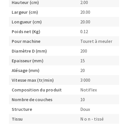
Hauteur (cm)
2.00
Fraises scies
Ponceuses
Largeur (cm)
20.00
Rubans
Tours à métaux
Longueur (cm)
20.00
Fraise HSS
Tables
Forets métaux
Poids net (Kg)
0.12
Pour machine
Touret à meuler
Diamètre D (mm)
200
Epaisseur (mm)
15
Alésage (mm)
20
Vitesse max (tr/min)
3 000
Composition du produit
Notiflex
Nombre de couches
10
Structure
Doux
Tissu
N o n - tissé