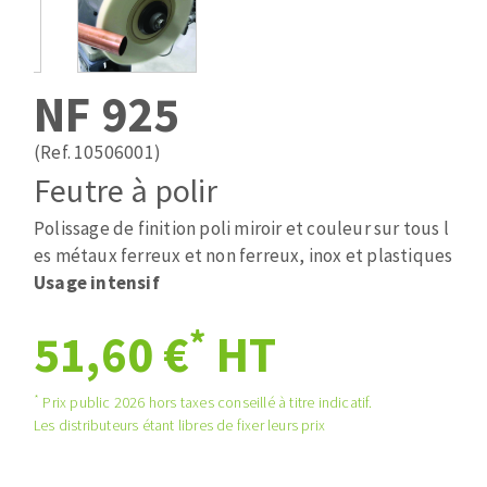
Mèches
Pose des joints
ABRASIFS APPLIQUÉS
Fraises carbure
Nettoyage
Fers et plaquettes
NF 925
Disques auto-agrippant
Lames de scie à ruban
Patins
(Ref. 10506001)
Bandes abrasives
Feutre à polir
Disques fibre et papier
DISQUES ABRASIFS
Feuilles 230 x 280 mm
Polissage de finition poli miroir et couleur sur tous l
Cales à poncer et patins
es métaux ferreux et non ferreux, inox et plastiques
Disques abrasifs agglomérés
Eponges abrasive
Usage intensif
Meules d'ébarbage
Plateaux supports
*
51,60 €
HT
TRAITEMENT DE SURFACE
*
Prix public 2026 hors taxes conseillé à titre indicatif.
Les distributeurs étant libres de fixer leurs prix
Disques à lamelles