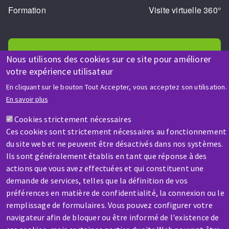
Formation
Visite virtuelle 360°
Nous utilisons des cookies sur ce site pour améliorer
votre expérience utilisateur
AIDE & CONTACT
En cliquant sur le bouton Tout Accepter, vous acceptez son utilisation.
En savoir plus
Une question ? Un renseignement ?
Cookies strictement nécessaires
Ces cookies sont strictement nécessaires au fonctionnement
Contactez-nous
du site web et ne peuvent être désactivés dans nos systèmes.
Ils sont généralement établis en tant que réponse à des
actions que vous avez effectuées et qui constituent une
demande de services, telles que la définition de vos
préférences en matière de confidentialité, la connexion ou le
remplissage de formulaires. Vous pouvez configurer votre
SAV / RÉPARATION
navigateur afin de bloquer ou être informé de l'existence de
Une machine cassée ? En panne ?