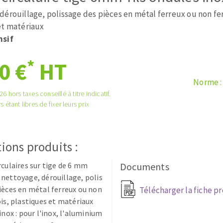
tées à profil
Système auto-nivelant à vis
dérouillage, polissage des pièces en métal ferreux ou non fe
melles diamantés
Système auto-nivelant à cale
et matériaux
Pose des joints
nsif
Nettoyage
*
0 €
HT
Norme :
6 hors taxes conseillé à titre indicatif.
s étant libres de fixer leurs prix
ABRASIFS APPLIQUÉS
ions produits :
rculaires sur tige de 6 mm
Documents
nettoyage, dérouillage, polis
ièces en métal ferreux ou non
Télécharger la fiche p
ois, plastiques et matériaux
 inox : pour l'inox, l'aluminium