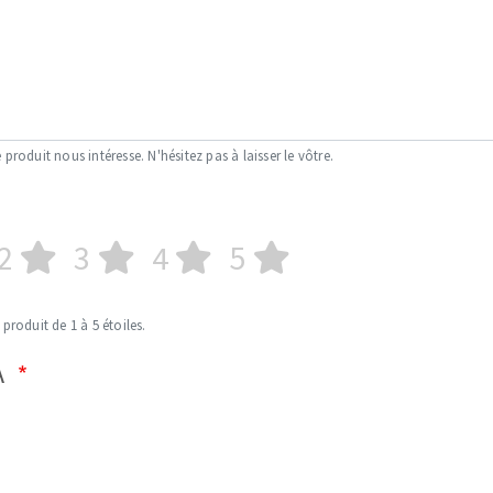
 produit nous intéresse. N'hésitez pas à laisser le vôtre.
2
3
4
5
 produit de 1 à 5 étoiles.
A