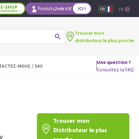
E-SHOP
Produits
2nde VIE
ICI !
FR
EN
Commandez !
Trouver mon
distributeur le plus proche
Une question ?
TACTEZ-NOUS / SAV
LAGE
OUTILS POUR LE BOIS
Consultez la FAQ
Lames de scie circulaire
Lames de scie sauteuse
Lames de scie sabre
Mèches
aux
Fraises carbure
Trouver mon
Fers et plaquettes
Distributeur le plus
Lames de scie à ruban
x