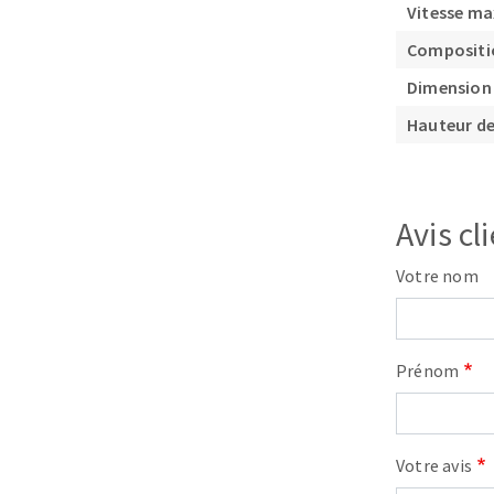
Vitesse ma
Compositi
Dimension 
Hauteur de
Fraises scies
Avis cl
Rubans
Fraise HSS
Votre nom
Forets métaux
Prénom
Votre avis