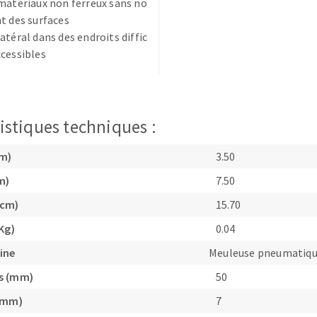
matériaux non ferreux sans no
t des surfaces
atéral dans des endroits diffic
cessibles
TEMENT DE SURFACE
NETTOYAGE
istiques techniques :
melles
Aspirateurs
cm)
3.50
é
e
m)
7.50
elles
(cm)
15.70
ige
Kg)
0.04
ine
Meuleuse pneumatiqu
ourets
s (mm)
50
ir
fin
 (mm)
7
telier