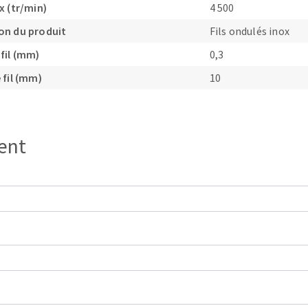
x (tr/min)
4 500
on du produit
Fils ondulés inox
fil (mm)
0,3
 fil (mm)
10
OUTILS COUPANTS
ient