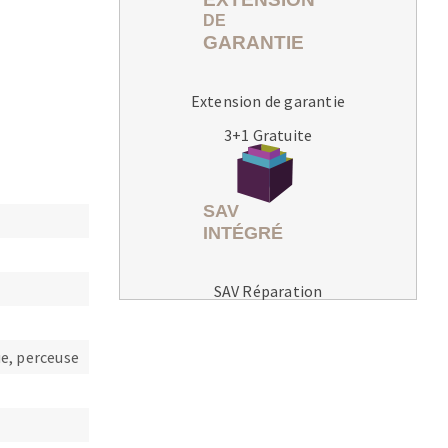
Extension de garantie
3+1 Gratuite
MACHINES POUR LE TRAVAIL DU
MÉTAL
Tronçonneuses
Scies à ruban
Perceuses
SAV Réparation
Perceuses magnétiques
Affuteurs de forets
e, perceuse
Tourets
Ponceuses
Tours à métaux
Tables