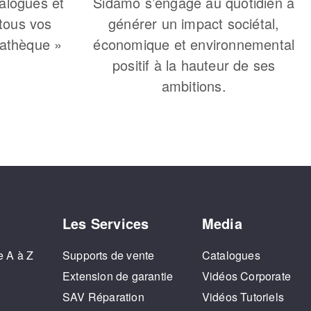
alogues et
Sidamo s’engage au quotidien à
 tous vos
générer un impact sociétal,
iathèque »
économique et environnemental
positif à la hauteur de ses
ambitions.
Les Services
Media
e A à Z
Supports de vente
Catalogues
o
Extension de garantie
Vidéos Corporate
SAV Réparation
Vidéos Tutoriels