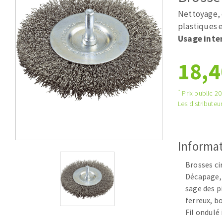
Scies de table
Roues diaman
Nettoyage, 
Système grands formats
Disques à la
plastiques 
Table de travail
Usage inte
18,4
*
Prix public 202
Les distributeur
Disques auto-agrippant
Informat
Patins
Bandes abrasives
Brosses ci
Disques fibre et papier
Décapage, 
sage des p
Feuilles 230 x 280 mm
ferreux, b
Cales à poncer et patins
Fil ondulé
Plateaux supports