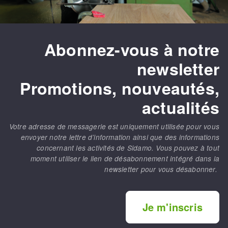
Fraises scies
Ponceuses
Rubans
Tours à métaux
Fraise HSS
Tables
Abonnez-vous à notre
Forets métaux
newsletter
Promotions, nouveautés,
actualités
Votre adresse de messagerie est uniquement utilisée pour vous
envoyer notre lettre d’information ainsi que des informations
concernant les activités de Sidamo. Vous pouvez à tout
moment utiliser le lien de désabonnement intégré dans la
newsletter pour vous désabonner.
Je m'inscris