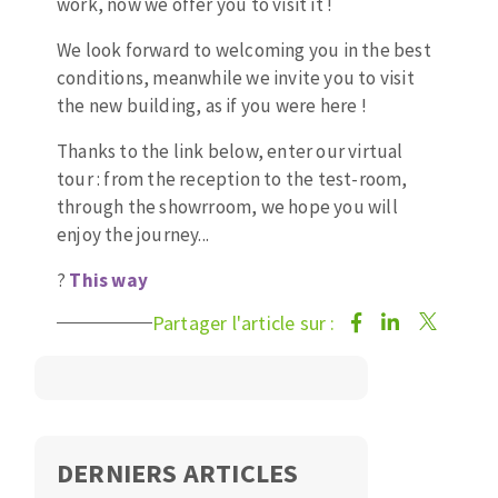
work, now we offer you to visit it !
Mèches
Pose des joints
ABRASIFS APPLIQUÉS
Fraises carbure
Nettoyage
We look forward to welcoming you in the best
Fers et plaquettes
conditions, meanwhile we invite you to visit
Disques auto-agrippant
Lames de scie à ruban
the new building, as if you were here !
Patins
Thanks to the link below, enter our virtual
Bandes abrasives
tour : from the reception to the test-room,
Disques fibre et papier
through the showrroom, we hope you will
DISQUES ABRASIFS
Feuilles 230 x 280 mm
enjoy the journey...
Cales à poncer et patins
?
T
his way
Disques abrasifs agglomérés
Eponges abrasive
Meules d'ébarbage
Plateaux supports
Partager l'article sur :
TRAITEMENT DE SURFACE
DERNIERS ARTICLES
Disques à lamelles