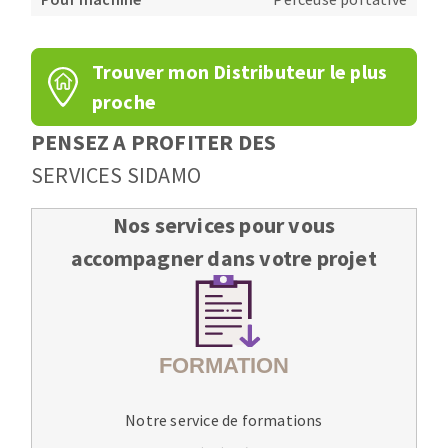
Fraises scies
Ponceuses
Rubans
Tours à métaux
Trouver mon Distributeur le plus
Fraise HSS
Tables
proche
Forets métaux
PENSEZ A PROFITER DES
SERVICES SIDAMO
Nos services pour vous
accompagner dans votre projet
Notre service de formations