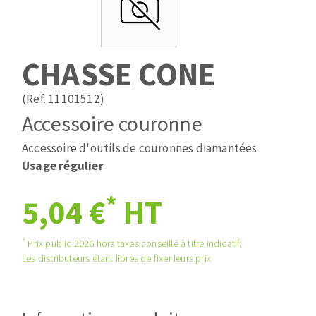
Mèches
Pose des joints
ABRASIFS APPLIQUÉS
Fraises carbure
Nettoyage
Fers et plaquettes
CHASSE CONE
Disques auto-agrippant
Lames de scie à ruban
Patins
(Ref. 11101512)
Bandes abrasives
Accessoire couronne
Disques fibre et papier
DISQUES ABRASIFS
Feuilles 230 x 280 mm
Accessoire d'outils de couronnes diamantées
Cales à poncer et patins
Usage régulier
Disques abrasifs agglomérés
Plateaux supports
*
5,04 €
HT
Meules d'ébarbage
Eponges abrasive
*
Prix public 2026 hors taxes conseillé à titre indicatif.
TRAITEMENT DE SURFACE
Les distributeurs étant libres de fixer leurs prix
Disques à lamelles