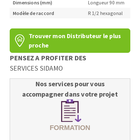
Dimensions (mm)
Longueur 90 mm
Fraises scies
Ponceuses
Modèle de raccord
R 1/2 hexagonal
Rubans
Tours à métaux
Fraise HSS
Tables
Forets métaux
Trouver mon Distributeur le plus
proche
PENSEZ A PROFITER DES
SERVICES SIDAMO
Nos services pour vous
accompagner dans votre projet