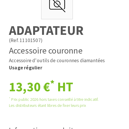
Mèches
Pose des joints
ABRASIFS APPLIQUÉS
Fraises carbure
Nettoyage
Fers et plaquettes
ADAPTATEUR
Disques auto-agrippant
Lames de scie à ruban
Patins
(Ref. 11101507)
Bandes abrasives
Accessoire couronne
Disques fibre et papier
DISQUES ABRASIFS
Feuilles 230 x 280 mm
Accessoire d'outils de couronnes diamantées
Cales à poncer et patins
Usage régulier
Disques abrasifs agglomérés
Plateaux supports
*
13,30 €
HT
Meules d'ébarbage
Eponges abrasive
*
Prix public 2026 hors taxes conseillé à titre indicatif.
TRAITEMENT DE SURFACE
Les distributeurs étant libres de fixer leurs prix
Disques à lamelles