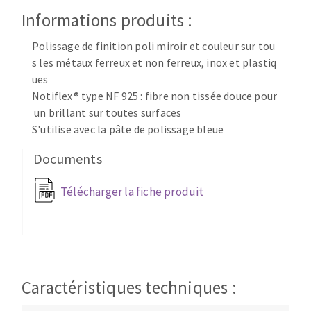
Disque intissé
Informations produits :
Disques fibre
Roues à lamelles
Polissage de finition poli miroir et couleur sur tou
NETTOYAGE
Meules sur tige
s les métaux ferreux et non ferreux, inox et plastiq
Brosses
ues
Notiflex® type NF 925 : fibre non tissée douce pour
Aspirateurs
Meules de tourets
un brillant sur toutes surfaces
Feutres à polir
S'utilise avec la pâte de polissage bleue
Bandes sans fin
Rouleaux d'atelier
Documents
MACHINES POUR LE TRAVAIL DU MÉTAL
Télécharger la fiche produit
Tronçonneuses
Scies à ruban
Perceuses
Perceuses magnétiques
Caractéristiques techniques :
OUTILS COUPANTS
Affuteurs de forets
Tourets