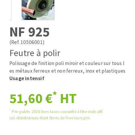
Mèches
Pose des joints
ABRASIFS APPLIQUÉS
Fraises carbure
Nettoyage
Fers et plaquettes
NF 925
Disques auto-agrippant
Lames de scie à ruban
Patins
(Ref. 10506001)
Disques fibre et papier
Feutre à polir
Bandes abrasives
DISQUES ABRASIFS
Feuilles 230 x 280 mm
Polissage de finition poli miroir et couleur sur tous l
Cales à poncer et patins
es métaux ferreux et non ferreux, inox et plastiques
Disques abrasifs agglomérés
Eponges abrasive
Usage intensif
Meules d'ébarbage
Plateaux supports
*
51,60 €
HT
TRAITEMENT DE SURFACE
*
Prix public 2026 hors taxes conseillé à titre indicatif.
Les distributeurs étant libres de fixer leurs prix
Disques à lamelles