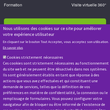
Formation
Visite virtuelle 360°
Nous utilisons des cookies sur ce site pour améliorer
votre expérience utilisateur
AIDE & CONTACT
En cliquant sur le bouton Tout Accepter, vous acceptez son utilisation.
En savoir plus
Une question ? Un renseignement ?
Cookies strictement nécessaires
Ces cookies sont strictement nécessaires au fonctionnement
Contactez-nous
du site web et ne peuvent être désactivés dans nos systèmes.
Ils sont généralement établis en tant que réponse à des
actions que vous avez effectuées et qui constituent une
demande de services, telles que la définition de vos
préférences en matière de confidentialité, la connexion ou le
remplissage de formulaires. Vous pouvez configurer votre
SAV / RÉPARATION
navigateur afin de bloquer ou être informé de l'existence de
Une machine cassée ? En panne ?