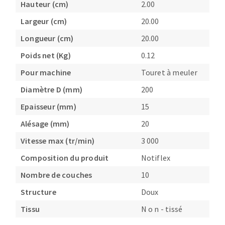
Hauteur (cm)
2.00
Fraises scies
Ponceuses
Largeur (cm)
20.00
Rubans
Tours à métaux
Longueur (cm)
20.00
Fraise HSS
Tables
Forets métaux
Poids net (Kg)
0.12
Pour machine
Touret à meuler
Diamètre D (mm)
200
Epaisseur (mm)
15
Alésage (mm)
20
Vitesse max (tr/min)
3 000
Composition du produit
Notiflex
Nombre de couches
10
Structure
Doux
Tissu
N o n - tissé