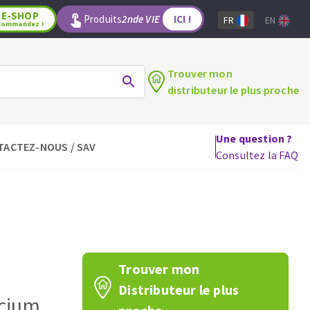
E-SHOP
Produits
2nde VIE
ICI !
FR
EN
Commandez !
Trouver mon
distributeur le plus proche
Une question ?
TACTEZ-NOUS / SAV
LAGE
OUTILS POUR LE BOIS
Consultez la FAQ
Lames de scie circulaire
Lames de scie sauteuse
Lames de scie sabre
Mèches
aux
Fraises carbure
Trouver mon
Fers et plaquettes
Distributeur le plus
Lames de scie à ruban
icium