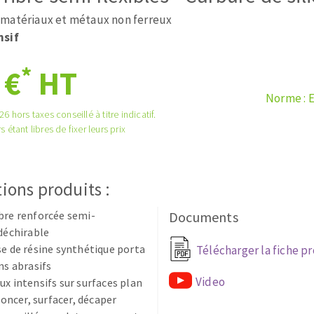
tées à profil
Système auto-nivelant à cale
matériaux et métaux non ferreux
melles diamantés
Système auto-nivelant à vis
nsif
Pose des joints
Nettoyage
*
 €
HT
Norme : 
6 hors taxes conseillé à titre indicatif.
s étant libres de fixer leurs prix
ABRASIFS APPLIQUÉS
ions produits :
bre renforcée semi-
Documents
ndéchirable
se de résine synthétique porta
Télécharger la fiche p
ns abrasifs
Video
ux intensifs sur surfaces plan
 poncer, surfacer, décaper