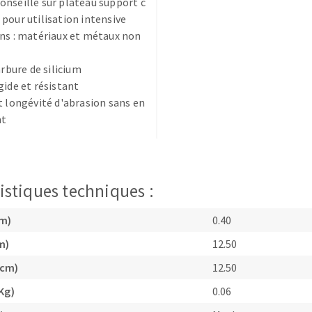
nseillé sur plateau support c
pour utilisation intensive
ns : matériaux et métaux non
arbure de silicium
gide et résistant
t longévité d'abrasion sans en
TEMENT DE SURFACE
NETTOYAGE
nt
melles
Aspirateurs
é
e
istiques techniques :
elles
ige
cm)
0.40
m)
12.50
ourets
(cm)
12.50
ir
Kg)
0.06
fin
telier