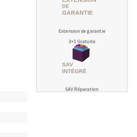
Extension de garantie
3+1 Gratuite
MACHINES POUR LE TRAVAIL DU
MÉTAL
Tronçonneuses
Scies à ruban
Perceuses
SAV Réparation
Perceuses magnétiques
Affuteurs de forets
Tourets
Ponceuses
Tours à métaux
Tables