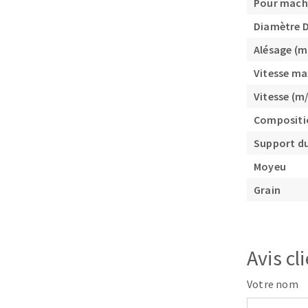
Pour mach
Diamètre 
Alésage (
Vitesse ma
Vitesse (m/
Compositi
Fraises scies
Rubans
Support du
Fraise HSS
Moyeu
Forets métaux
Grain
Avis cl
Votre nom