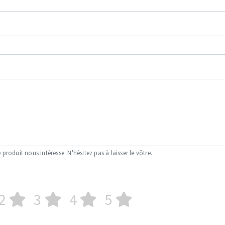
 produit nous intéresse. N'hésitez pas à laisser le vôtre.
2
3
4
5