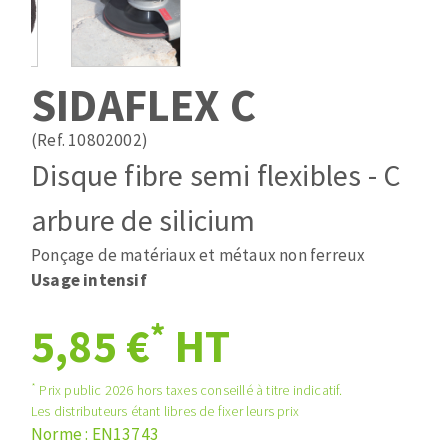
Mèches
Pose des joints
ABRASIFS APPLIQUÉS
Fraises carbure
Nettoyage
Fers et plaquettes
SIDAFLEX C
Disques auto-agrippant
Lames de scie à ruban
Patins
(Ref. 10802002)
Disques fibre et papier
Disque fibre semi flexibles - C
Bandes abrasives
DISQUES ABRASIFS
Feuilles 230 x 280 mm
arbure de silicium
Cales à poncer et patins
Ponçage de matériaux et métaux non ferreux
Disques abrasifs agglomérés
Eponges abrasive
Usage intensif
Meules d'ébarbage
Plateaux supports
*
5,85 €
HT
TRAITEMENT DE SURFACE
*
Prix public 2026 hors taxes conseillé à titre indicatif.
Les distributeurs étant libres de fixer leurs prix
Disques à lamelles
Norme : EN13743