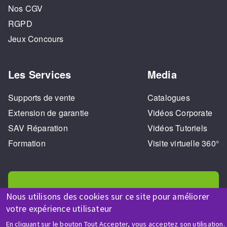
Nos CGV
RGPD
Jeux Concours
Les Services
Media
Supports de vente
Catalogues
Extension de garantie
Vidéos Corporate
SAV Réparation
Vidéos Tutoriels
Formation
Visite virtuelle 360°
Nous utilisons des cookies sur ce site pour améliorer
votre expérience utilisateur
AIDE & CONTACT
En cliquant sur le bouton Tout Accepter, vous acceptez son utilisation.