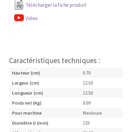
Télécharger la fiche produit
Fraises scies
Ponceuses
Rubans
Tours à métaux
Video
Fraise HSS
Tables
Forets métaux
Caractéristiques techniques :
Hauteur (cm)
0.70
Largeur (cm)
12.50
Longueur (cm)
12.50
Poids net (Kg)
0.09
Pour machine
Meuleuse
Diamètre D (mm)
125