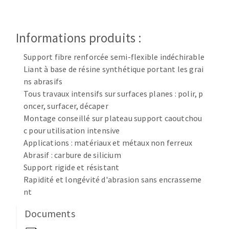
Disque intissé
Disques fibre
Roues à lamelles
Informations produits :
NETTOYAGE
Meules sur tige
Support fibre renforcée semi-flexible indéchirable
Brosses
Liant à base de résine synthétique portant les grai
Aspirateurs
Meules de tourets
ns abrasifs
Feutres à polir
Tous travaux intensifs sur surfaces planes : polir, p
Bandes sans fin
oncer, surfacer, décaper
Rouleaux d'atelier
Montage conseillé sur plateau support caoutchou
MACHINES POUR LE TRAVAIL DU MÉTAL
c pour utilisation intensive
Applications : matériaux et métaux non ferreux
Abrasif : carbure de silicium
Tronçonneuses
Support rigide et résistant
Scies à ruban
Rapidité et longévité d'abrasion sans encrasseme
Perceuses
nt
Perceuses magnétiques
OUTILS COUPANTS
Documents
Affuteurs de forets
Tourets