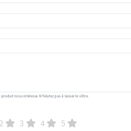
 produit nous intéresse. N'hésitez pas à laisser le vôtre.
2
3
4
5