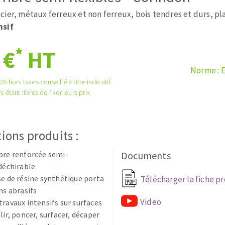
tées à profil
Système auto-nivelant à cale
cier, métaux ferreux et non ferreux, bois tendres et durs, p
melles diamantés
Système auto-nivelant à vis
nsif
Pose des joints
Nettoyage
*
 €
HT
Norme : 
6 hors taxes conseillé à titre indicatif.
s étant libres de fixer leurs prix
ABRASIFS APPLIQUÉS
ions produits :
bre renforcée semi-
Documents
ndéchirable
se de résine synthétique porta
Télécharger la fiche p
ns abrasifs
Video
travaux intensifs sur surfaces
lir, poncer, surfacer, décaper