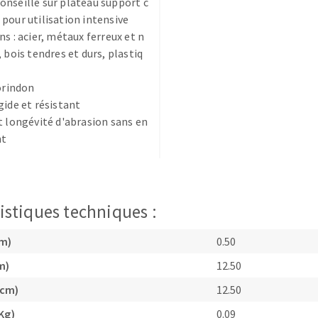
nseillé sur plateau support c
pour utilisation intensive
ns : acier, métaux ferreux et n
 bois tendres et durs, plastiq
corindon
gide et résistant
TEMENT DE SURFACE
NETTOYAGE
t longévité d'abrasion sans en
nt
melles
Aspirateurs
é
e
elles
istiques techniques :
ige
cm)
0.50
ourets
m)
12.50
ir
(cm)
12.50
fin
Kg)
0.09
telier