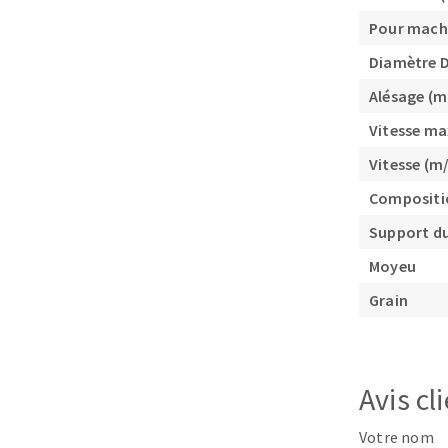
Pour mach
Diamètre 
Alésage (
Vitesse ma
Vitesse (m/
Fraises scies
Compositi
Rubans
Support du
Fraise HSS
Forets métaux
Moyeu
Grain
Avis cl
Votre nom