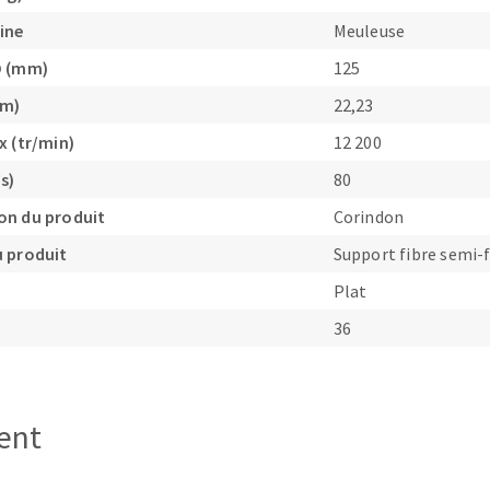
ine
Meuleuse
D (mm)
125
mm)
22,23
x (tr/min)
12 200
OUTILS COUPANTS
s)
80
on du produit
Corindon
 produit
Support fibre semi-f
Plat
36
ient