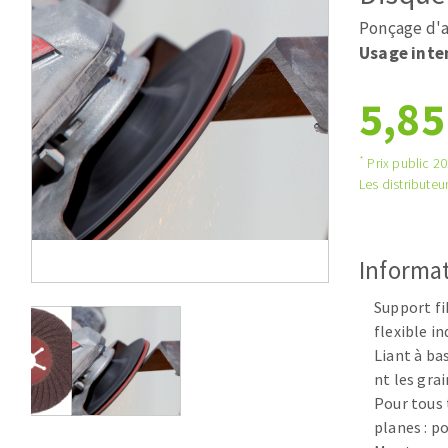
Scies de table
Roues diaman
Ponçage d'a
Système grands formats
Disques à la
Usage inte
Table de travail
5,85
*
Prix public 202
Les distributeur
Informat
Disques auto-agrippant
Patins
Support fi
Bandes abrasives
flexible i
Disques fibre et papier
Liant à ba
nt les grai
Feuilles 230 x 280 mm
Pour tous 
Cales à poncer et patins
planes : po
Eponges abrasive