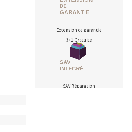
Extension de garantie
3+1 Gratuite
MACHINES POUR LE TRAVAIL DU
MÉTAL
Tronçonneuses
Scies à ruban
Perceuses
SAV Réparation
Perceuses magnétiques
Affuteurs de forets
Tourets
Ponceuses
Tours à métaux
Tables