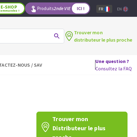
E-SHOP
Produits
2nde VIE
ICI !
FR
EN
Commandez !
Trouver mon
distributeur le plus proche
Une question ?
TACTEZ-NOUS / SAV
LAGE
OUTILS POUR LE BOIS
Consultez la FAQ
Lames de scie circulaire
Lames de scie sauteuse
Lames de scie sabre
Mèches
aux
Fraises carbure
Trouver mon
Fers et plaquettes
Distributeur le plus
Lames de scie à ruban