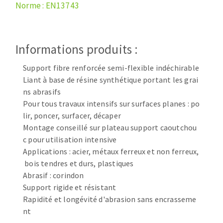
Disque intissé
Norme : EN13743
Disques fibre
Roues à lamelles
NETTOYAGE
Meules sur tige
Informations produits :
Brosses
Support fibre renforcée semi-flexible indéchirable
Aspirateurs
Meules de tourets
Liant à base de résine synthétique portant les grai
Feutres à polir
ns abrasifs
Bandes sans fin
Pour tous travaux intensifs sur surfaces planes : po
Rouleaux d'atelier
lir, poncer, surfacer, décaper
MACHINES POUR LE TRAVAIL DU MÉTAL
Montage conseillé sur plateau support caoutchou
c pour utilisation intensive
Applications : acier, métaux ferreux et non ferreux,
Tronçonneuses
bois tendres et durs, plastiques
Scies à ruban
Abrasif : corindon
Perceuses
Support rigide et résistant
Perceuses magnétiques
Rapidité et longévité d'abrasion sans encrasseme
OUTILS COUPANTS
Affuteurs de forets
nt
Tourets