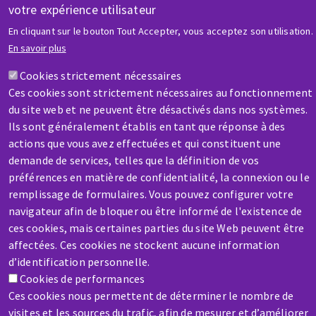
votre expérience utilisateur
AIDE & CONTACT
En cliquant sur le bouton Tout Accepter, vous acceptez son utilisation.
Une question ? Un renseignement ?
En savoir plus
Cookies strictement nécessaires
Contactez-nous
Ces cookies sont strictement nécessaires au fonctionnement
du site web et ne peuvent être désactivés dans nos systèmes.
Ils sont généralement établis en tant que réponse à des
actions que vous avez effectuées et qui constituent une
demande de services, telles que la définition de vos
préférences en matière de confidentialité, la connexion ou le
remplissage de formulaires. Vous pouvez configurer votre
SAV / RÉPARATION
navigateur afin de bloquer ou être informé de l'existence de
Une machine cassée ? En panne ?
ces cookies, mais certaines parties du site Web peuvent être
affectées. Ces cookies ne stockent aucune information
Contactez-nous
d’identification personnelle.
Cookies de performances
Ces cookies nous permettent de déterminer le nombre de
visites et les sources du trafic, afin de mesurer et d’améliorer