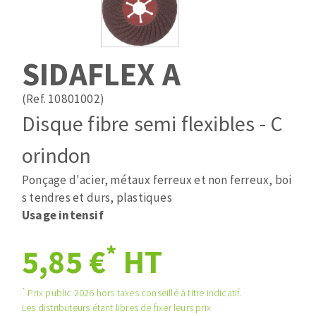
Mèches
Pose des joints
ABRASIFS APPLIQUÉS
Fraises carbure
Nettoyage
Fers et plaquettes
SIDAFLEX A
Disques auto-agrippant
Lames de scie à ruban
Patins
(Ref. 10801002)
Disques fibre et papier
Disque fibre semi flexibles - C
Bandes abrasives
DISQUES ABRASIFS
Feuilles 230 x 280 mm
orindon
Cales à poncer et patins
Ponçage d'acier, métaux ferreux et non ferreux, boi
Disques abrasifs agglomérés
Eponges abrasive
s tendres et durs, plastiques
Meules d'ébarbage
Plateaux supports
Usage intensif
*
5,85 €
HT
TRAITEMENT DE SURFACE
*
Prix public 2026 hors taxes conseillé à titre indicatif.
Disques à lamelles
Les distributeurs étant libres de fixer leurs prix