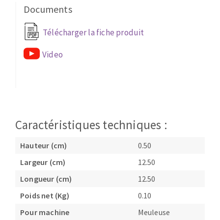
Documents
Fraises scies
Ponceuses
Rubans
Tours à métaux
Télécharger la fiche produit
Fraise HSS
Tables
Forets métaux
Video
Caractéristiques techniques :
Hauteur (cm)
0.50
Largeur (cm)
12.50
Longueur (cm)
12.50
Poids net (Kg)
0.10
Pour machine
Meuleuse