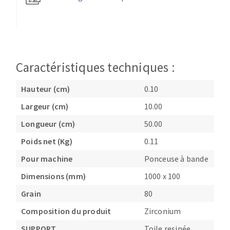
Fraises scies
Ponceuses
Rubans
Tours à métaux
Fraise HSS
Tables
Forets métaux
Caractéristiques techniques :
Hauteur (cm)
0.10
Largeur (cm)
10.00
Longueur (cm)
50.00
Poids net (Kg)
0.11
Pour machine
Ponceuse à bande
Dimensions (mm)
1000 x 100
Grain
80
Composition du produit
Zirconium
SUPPORT
Toile resinée