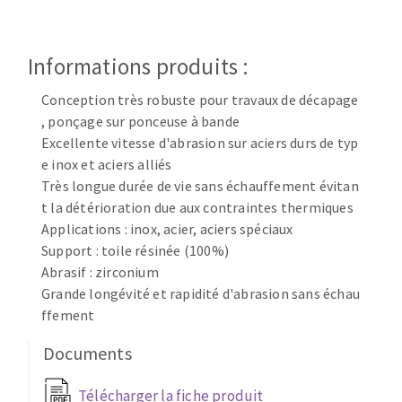
Disque intissé
Disques fibre
Roues à lamelles
Informations produits :
NETTOYAGE
Meules sur tige
Conception très robuste pour travaux de décapage
Brosses
, ponçage sur ponceuse à bande
Aspirateurs
Meules de tourets
Excellente vitesse d'abrasion sur aciers durs de typ
Feutres à polir
e inox et aciers alliés
Bandes sans fin
Très longue durée de vie sans échauffement évitan
Rouleaux d'atelier
t la détérioration due aux contraintes thermiques
MACHINES POUR LE TRAVAIL DU MÉTAL
Applications : inox, acier, aciers spéciaux
Support : toile résinée (100%)
Abrasif : zirconium
Tronçonneuses
Grande longévité et rapidité d'abrasion sans échau
Scies à ruban
ffement
Perceuses
Perceuses magnétiques
Documents
OUTILS COUPANTS
Affuteurs de forets
Télécharger la fiche produit
Tourets