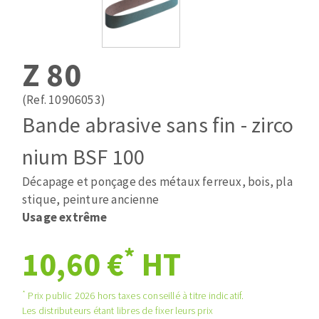
Mèches
Pose des joints
ABRASIFS APPLIQUÉS
Fraises carbure
Nettoyage
Fers et plaquettes
Z 80
Disques auto-agrippant
Lames de scie à ruban
Patins
(Ref. 10906053)
Disques fibre et papier
Bande abrasive sans fin - zirco
Bandes abrasives
DISQUES ABRASIFS
Feuilles 230 x 280 mm
nium BSF 100
Cales à poncer et patins
Décapage et ponçage des métaux ferreux, bois, pla
Disques abrasifs agglomérés
Eponges abrasive
stique, peinture ancienne
Meules d'ébarbage
Plateaux supports
Usage extrême
*
10,60 €
HT
TRAITEMENT DE SURFACE
*
Prix public 2026 hors taxes conseillé à titre indicatif.
Disques à lamelles
Les distributeurs étant libres de fixer leurs prix