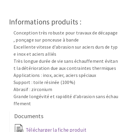
Disque intissé
Disques fibre
Roues à lamelles
Informations produits :
NETTOYAGE
Meules sur tige
Conception très robuste pour travaux de décapage
Brosses
, ponçage sur ponceuse à bande
Aspirateurs
Meules de tourets
Excellente vitesse d'abrasion sur aciers durs de typ
Feutres à polir
e inox et aciers alliés
Bandes sans fin
Très longue durée de vie sans échauffement évitan
Rouleaux d'atelier
t la détérioration due aux contraintes thermiques
MACHINES POUR LE TRAVAIL DU MÉTAL
Applications : inox, acier, aciers spéciaux
Support : toile résinée (100%)
Abrasif : zirconium
Tronçonneuses
Grande longévité et rapidité d'abrasion sans échau
Scies à ruban
ffement
Perceuses
Perceuses magnétiques
Documents
OUTILS COUPANTS
Affuteurs de forets
Télécharger la fiche produit
Tourets