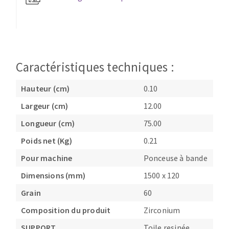
Fraises scies
Ponceuses
Rubans
Tours à métaux
Fraise HSS
Tables
Forets métaux
Caractéristiques techniques :
Hauteur (cm)
0.10
Largeur (cm)
12.00
Longueur (cm)
75.00
Poids net (Kg)
0.21
Pour machine
Ponceuse à bande
Dimensions (mm)
1500 x 120
Grain
60
Composition du produit
Zirconium
SUPPORT
Toile resinée