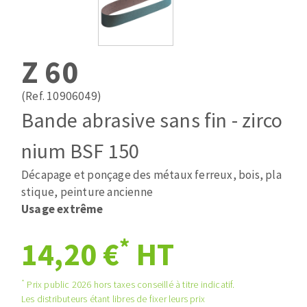
Mèches
Pose des joints
ABRASIFS APPLIQUÉS
Fraises carbure
Nettoyage
Fers et plaquettes
Z 60
Disques auto-agrippant
Lames de scie à ruban
Patins
(Ref. 10906049)
Disques fibre et papier
Bande abrasive sans fin - zirco
Bandes abrasives
DISQUES ABRASIFS
Feuilles 230 x 280 mm
nium BSF 150
Cales à poncer et patins
Décapage et ponçage des métaux ferreux, bois, pla
Disques abrasifs agglomérés
Eponges abrasive
stique, peinture ancienne
Meules d'ébarbage
Plateaux supports
Usage extrême
*
14,20 €
HT
TRAITEMENT DE SURFACE
*
Prix public 2026 hors taxes conseillé à titre indicatif.
Disques à lamelles
Les distributeurs étant libres de fixer leurs prix