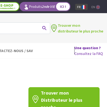
E-SHOP
Produits
2nde VIE
ICI !
FR
EN
Commandez !
Trouver mon
distributeur le plus proche
Une question ?
TACTEZ-NOUS / SAV
LAGE
OUTILS POUR LE BOIS
Consultez la FAQ
Lames de scie circulaire
Lames de scie sauteuse
Lames de scie sabre
Mèches
aux
Fraises carbure
Trouver mon
Fers et plaquettes
Distributeur le plus
Lames de scie à ruban