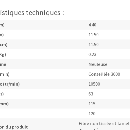
istiques techniques :
cm)
4.40
m)
11.50
OUTILS COUPANTS
(cm)
11.50
Kg)
0.23
ine
Meuleuse
/min)
Conseillée 3000
x (tr/min)
10500
s)
63
(mm)
115
120
Fibre non tissée et lamel
on du produit