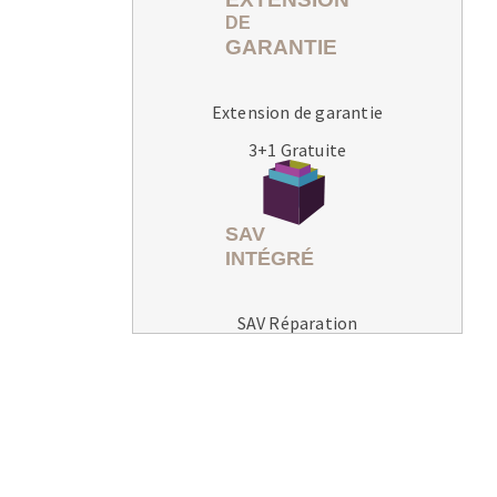
Extension de garantie
3+1 Gratuite
MACHINES POUR LE TRAVAIL DU
MÉTAL
Tronçonneuses
Scies à ruban
Perceuses
SAV Réparation
Perceuses magnétiques
Affuteurs de forets
Tourets
Ponceuses
Tours à métaux
Tables