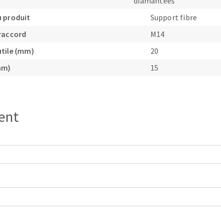
diamantées
 produit
Support fibre
raccord
M14
tile (mm)
20
mm)
15
ient