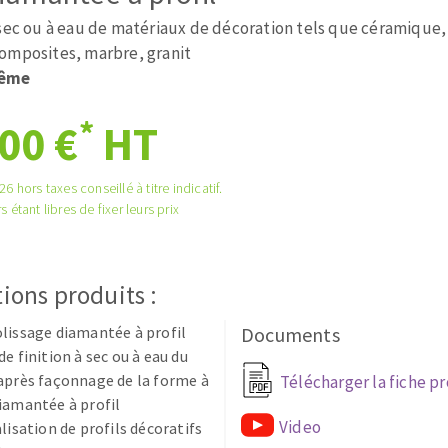
tées à profil
Système auto-nivelant à cale
 sec ou à eau de matériaux de décoration tels que céramique,
melles diamantés
Système auto-nivelant à vis
omposites, marbre, granit
Pose des joints
rême
Nettoyage
*
00 €
HT
6 hors taxes conseillé à titre indicatif.
s étant libres de fixer leurs prix
ABRASIFS APPLIQUÉS
ions produits :
lissage diamantée à profil
Documents
e finition à sec ou à eau du
après façonnage de la forme à
Télécharger la fiche p
iamantée à profil
Video
alisation de profils décoratifs