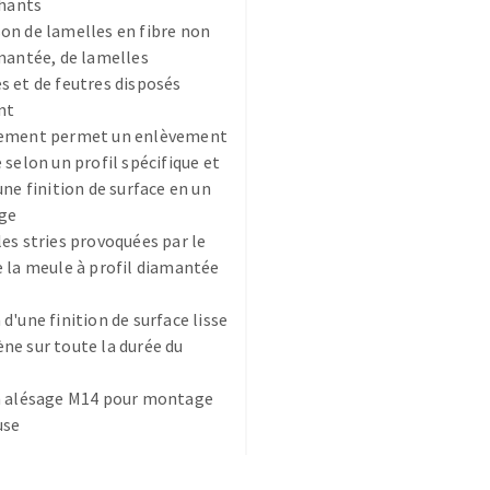
chants
n de lamelles en fibre non
mantée, de lamelles
 et de feutres disposés
nt
ement permet un enlèvement
 selon un profil spécifique et
TEMENT DE SURFACE
NETTOYAGE
une finition de surface en un
age
melles
Aspirateurs
es stries provoquées par le
é
 la meule à profil diamantée
e
elles
d'une finition de surface lisse
ige
e sur toute la durée du
n alésage M14 pour montage
ourets
use
ir
fin
telier