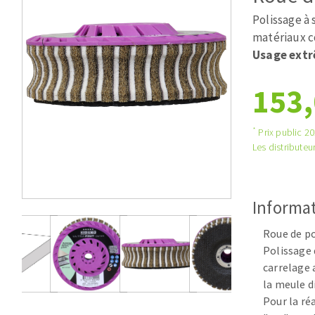
Scies de table
Roues diaman
Polissage à
Système grands formats
Disques à la
matériaux c
Table de travail
Usage ext
153,
*
Prix public 202
Les distributeur
Disques auto-agrippant
Informat
Patins
Bandes abrasives
Roue de po
Disques fibre et papier
Polissage d
carrelage 
Feuilles 230 x 280 mm
la meule d
Cales à poncer et patins
Pour la ré
Eponges abrasive