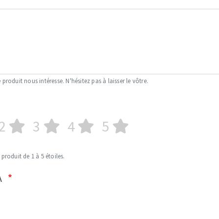
 produit nous intéresse. N'hésitez pas à laisser le vôtre.
2
3
4
5
 produit de 1 à 5 étoiles.
A