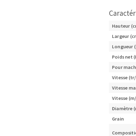
Caractér
Hauteur (
Largeur (c
Longueur 
Fraises scies
Poids net (
Rubans
Pour mach
Fraise HSS
Vitesse (tr
Forets métaux
Vitesse ma
Vitesse (m/
Diamètre 
Grain
Compositi