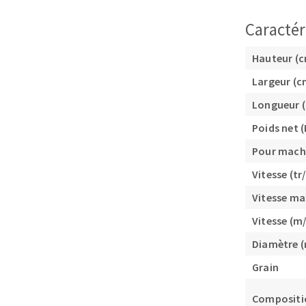
Caractér
Hauteur (
Largeur (c
Longueur 
Fraises scies
Poids net (
Rubans
Pour mach
Fraise HSS
Vitesse (tr
Forets métaux
Vitesse ma
Vitesse (m/
Diamètre 
Grain
Compositi