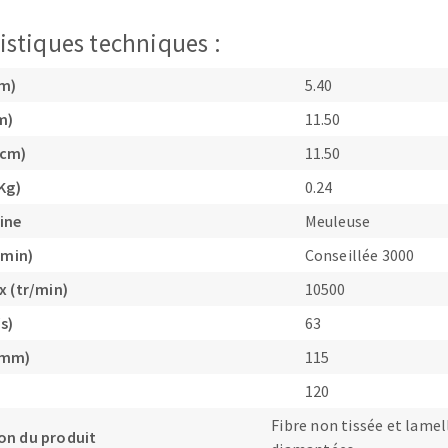
istiques techniques :
cm)
5.40
m)
11.50
OUTILS COUPANTS
(cm)
11.50
Kg)
0.24
ine
Meuleuse
/min)
Conseillée 3000
x (tr/min)
10500
s)
63
(mm)
115
120
Fibre non tissée et lamel
on du produit