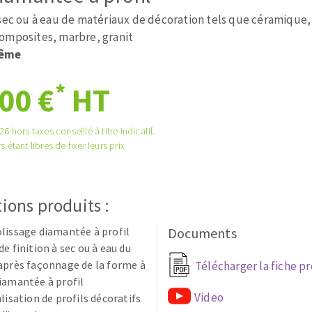
tées à profil
Système auto-nivelant à cale
 sec ou à eau de matériaux de décoration tels que céramique,
melles diamantés
Système auto-nivelant à vis
omposites, marbre, granit
Pose des joints
rême
Nettoyage
*
00 €
HT
6 hors taxes conseillé à titre indicatif.
s étant libres de fixer leurs prix
ABRASIFS APPLIQUÉS
ions produits :
lissage diamantée à profil
Documents
e finition à sec ou à eau du
après façonnage de la forme à
Télécharger la fiche p
iamantée à profil
Video
alisation de profils décoratifs