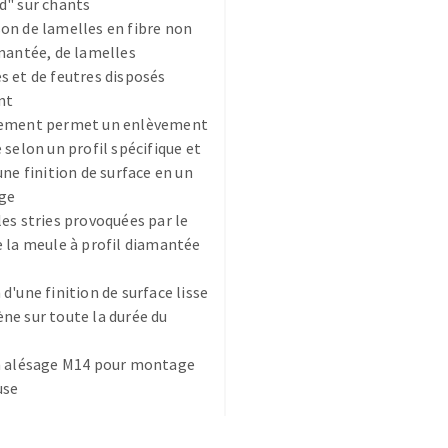
d" sur chants
n de lamelles en fibre non
mantée, de lamelles
 et de feutres disposés
nt
ement permet un enlèvement
 selon un profil spécifique et
TEMENT DE SURFACE
NETTOYAGE
une finition de surface en un
age
melles
Aspirateurs
es stries provoquées par le
é
 la meule à profil diamantée
e
elles
d'une finition de surface lisse
ige
e sur toute la durée du
n alésage M14 pour montage
ourets
use
ir
fin
telier