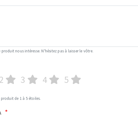
 produit nous intéresse. N'hésitez pas à laisser le vôtre.
2
3
4
5
 produit de 1 à 5 étoiles.
A