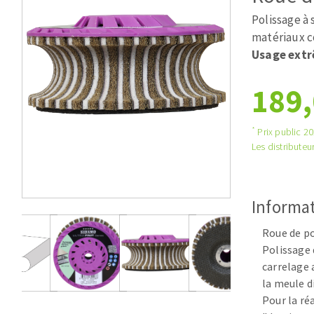
Scies de table
Roues diaman
Polissage à
Système grands formats
Disques à la
matériaux c
Table de travail
Usage ext
189,
*
Prix public 202
Les distributeur
Disques auto-agrippant
Informat
Patins
Bandes abrasives
Roue de po
Disques fibre et papier
Polissage d
carrelage 
Feuilles 230 x 280 mm
la meule d
Cales à poncer et patins
Pour la ré
Eponges abrasive