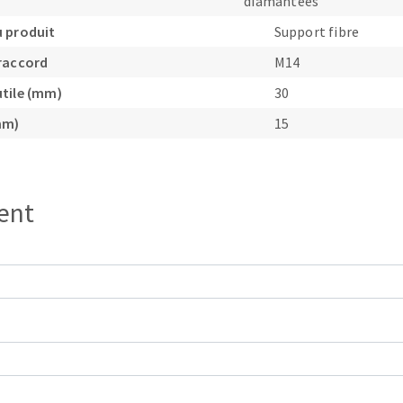
diamantées
 produit
Support fibre
raccord
M14
tile (mm)
30
mm)
15
ient