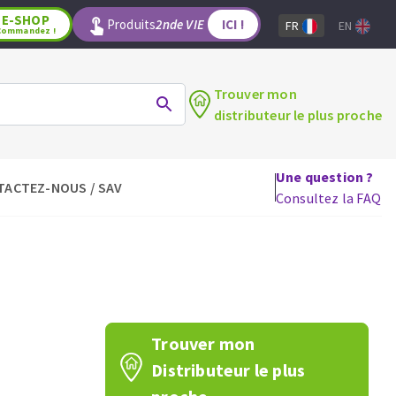
E-SHOP
Produits
2nde VIE
ICI !
FR
EN
Commandez !
Trouver mon
distributeur le plus proche
Une question ?
TACTEZ-NOUS / SAV
LAGE
OUTILS POUR LE BOIS
Consultez la FAQ
Lames de scie circulaire
Lames de scie sauteuse
Lames de scie sabre
Mèches
aux
Fraises carbure
Trouver mon
Fers et plaquettes
Distributeur le plus
Lames de scie à ruban