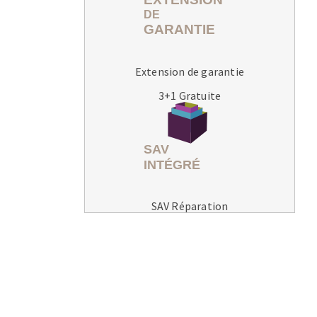
Extension de garantie
3+1 Gratuite
MACHINES POUR LE TRAVAIL DU
MÉTAL
Tronçonneuses
Scies à ruban
Perceuses
SAV Réparation
Perceuses magnétiques
Affuteurs de forets
Tourets
Ponceuses
Tours à métaux
Tables