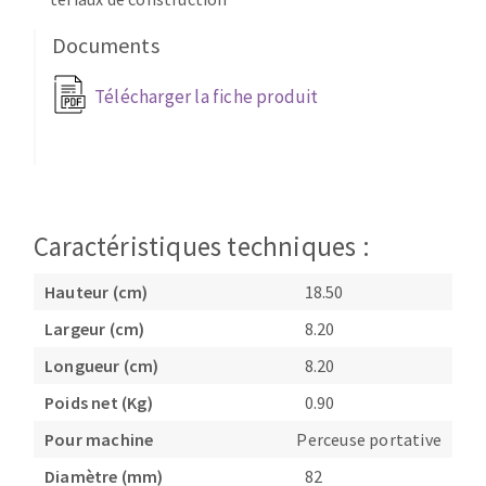
Fraises scies
Ponceuses
Documents
Rubans
Tours à métaux
Fraise HSS
Tables
Télécharger la fiche produit
Forets métaux
Caractéristiques techniques :
Hauteur (cm)
18.50
Largeur (cm)
8.20
Longueur (cm)
8.20
Poids net (Kg)
0.90
Pour machine
Perceuse portative
Diamètre (mm)
82