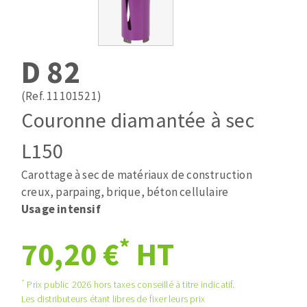
Mèches
Pose des joints
ABRASIFS APPLIQUÉS
Fraises carbure
Nettoyage
Fers et plaquettes
D 82
Disques auto-agrippant
Lames de scie à ruban
Patins
(Ref. 11101521)
Bandes abrasives
Couronne diamantée à sec
Disques fibre et papier
DISQUES ABRASIFS
Feuilles 230 x 280 mm
L150
Cales à poncer et patins
Carottage à sec de matériaux de construction
Disques abrasifs agglomérés
Plateaux supports
creux, parpaing, brique, béton cellulaire
Meules d'ébarbage
Eponges abrasive
Usage intensif
*
70,20 €
HT
TRAITEMENT DE SURFACE
*
Prix public 2026 hors taxes conseillé à titre indicatif.
Disques à lamelles
Les distributeurs étant libres de fixer leurs prix