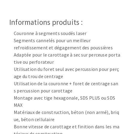
Disque intissé
Disques fibre
Roues à lamelles
Informations produits :
NETTOYAGE
Meules sur tige
Couronne à segments soudés laser
Brosses
Segments cannelés pour un meilleur
Aspirateurs
Meules de tourets
refroidissement et dégagement des poussières
Feutres à polir
Adaptée pour le carottage à sec sur perceuse porta
Bandes sans fin
tive ou perforateur
Rouleaux d'atelier
Utilisation du foret seul avec percussion pour perç
MACHINES POUR LE TRAVAIL DU MÉTAL
age du trou de centrage
Utilisation de la couronne + foret de centrage san
s percussion pour carottage
Tronçonneuses
Montage avec tige hexagonale, SDS PLUS ou SDS
Scies à ruban
MAX
Perceuses
Matériaux de construction, béton (non armé), briq
Perceuses magnétiques
ue, béton cellulaire
OUTILS COUPANTS
Affuteurs de forets
Bonne vitesse de carottage et finition dans les ma
Tourets
tériaux de construction