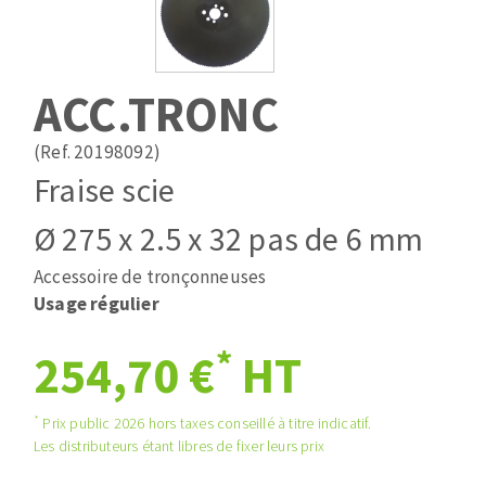
Mèches
Pose des joints
ABRASIFS APPLIQUÉS
Fraises carbure
Nettoyage
Fers et plaquettes
ACC.TRONC
Disques auto-agrippant
Lames de scie à ruban
Patins
(Ref. 20198092)
Bandes abrasives
Fraise scie
Disques fibre et papier
DISQUES ABRASIFS
Feuilles 230 x 280 mm
Ø 275 x 2.5 x 32 pas de 6 mm
Cales à poncer et patins
Accessoire de tronçonneuses
Disques abrasifs agglomérés
Plateaux supports
Usage régulier
Meules d'ébarbage
Eponges abrasive
*
254,70 €
HT
TRAITEMENT DE SURFACE
*
Prix public 2026 hors taxes conseillé à titre indicatif.
Les distributeurs étant libres de fixer leurs prix
Disques à lamelles