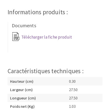
Disque intissé
Disques fibre
Informations produits :
Roues à lamelles
NETTOYAGE
Meules sur tige
Documents
Brosses
Aspirateurs
Meules de tourets
Télécharger la fiche produit
Feutres à polir
Bandes sans fin
Rouleaux d'atelier
MACHINES POUR LE TRAVAIL DU MÉTAL
Caractéristiques techniques :
Tronçonneuses
Hauteur (cm)
0.30
Scies à ruban
Perceuses
Largeur (cm)
27.50
Perceuses magnétiques
Longueur (cm)
27.50
OUTILS COUPANTS
Affuteurs de forets
Poids net (Kg)
1.03
Tourets