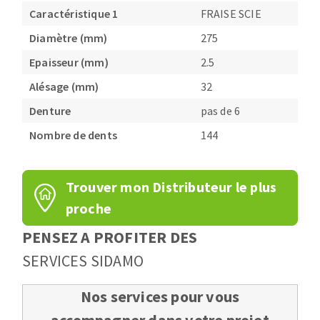
Caractéristique 1
FRAISE SCIE
Fraises scies
Ponceuses
Rubans
Diamètre (mm)
275
Tours à métaux
Fraise HSS
Tables
Epaisseur (mm)
2.5
Forets métaux
Alésage (mm)
32
Denture
pas de 6
Nombre de dents
144
Trouver mon Distributeur le plus
proche
PENSEZ A PROFITER DES
SERVICES SIDAMO
Nos services pour vous