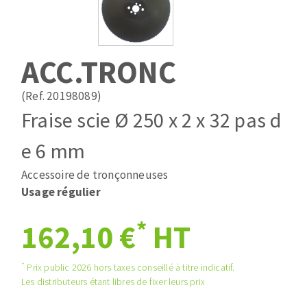
Mèches
Pose des joints
ABRASIFS APPLIQUÉS
Fraises carbure
Nettoyage
Fers et plaquettes
ACC.TRONC
Disques auto-agrippant
Lames de scie à ruban
Patins
(Ref. 20198089)
Disques fibre et papier
Fraise scie Ø 250 x 2 x 32 pas d
Bandes abrasives
DISQUES ABRASIFS
Feuilles 230 x 280 mm
e 6 mm
Cales à poncer et patins
Accessoire de tronçonneuses
Disques abrasifs agglomérés
Eponges abrasive
Usage régulier
Meules d'ébarbage
Plateaux supports
*
162,10 €
HT
TRAITEMENT DE SURFACE
*
Prix public 2026 hors taxes conseillé à titre indicatif.
Les distributeurs étant libres de fixer leurs prix
Disques à lamelles