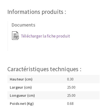
Disque intissé
Disques fibre
Informations produits :
Roues à lamelles
NETTOYAGE
Meules sur tige
Documents
Brosses
Aspirateurs
Meules de tourets
Télécharger la fiche produit
Feutres à polir
Bandes sans fin
Rouleaux d'atelier
MACHINES POUR LE TRAVAIL DU MÉTAL
Caractéristiques techniques :
Tronçonneuses
Hauteur (cm)
0.30
Scies à ruban
Perceuses
Largeur (cm)
25.00
Perceuses magnétiques
Longueur (cm)
25.00
OUTILS COUPANTS
Affuteurs de forets
Poids net (Kg)
0.68
Tourets