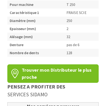
Pour machine
T 250
Fraises scies
Ponceuses
Rubans
Caractéristique 1
FRAISE SCIE
Tours à métaux
Fraise HSS
Tables
Diamètre (mm)
250
Forets métaux
Epaisseur (mm)
2
Alésage (mm)
32
Denture
pas de 6
Nombre de dents
128
Trouver mon Distributeur le plus
proche
PENSEZ A PROFITER DES
SERVICES SIDAMO