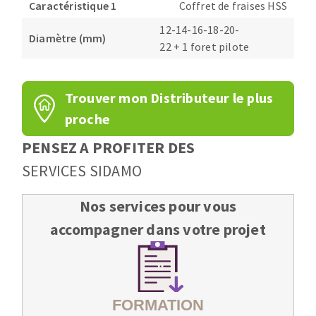
Caractéristique 1
Coffret de fraises HSS
Fraises scies
Ponceuses
12-14-16-18-20-
Rubans
Tours à métaux
Diamètre (mm)
22 + 1 foret pilote
Fraise HSS
Tables
Forets métaux
Trouver mon Distributeur le plus
proche
PENSEZ A PROFITER DES
SERVICES SIDAMO
Nos services pour vous
accompagner dans votre projet