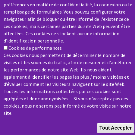
préférences en matière de confidentialité, la connexion ou le
remplissage de formulaires. Vous pouvez configurer votre
navigateur afin de bloquer ou être informé de l'existence de
SAV / RÉPARATION
ces cookies, mais certaines parties du site Web peuvent être
Une machine cassée ? En panne ?
affectées. Ces cookies ne stockent aucune information
d’identification personnelle.
Contactez-nous
Cookies de performances
Ces cookies nous permettent de déterminer le nombre de
visites et les sources du trafic, afin de mesurer et d’améliorer
les performances de notre site Web. Ils nous aident
également à identifier les pages les plus / moins visitées et
d’évaluer comment les visiteurs naviguent sur le site Web.
Aller
Toutes les informations collectées par ces cookies sont
au
agrégées et donc anonymisées. Si vous n'acceptez pas ces
contenu
cookies, nous ne serons pas informé de votre visite sur notre
principal
site.
Tout Accepter