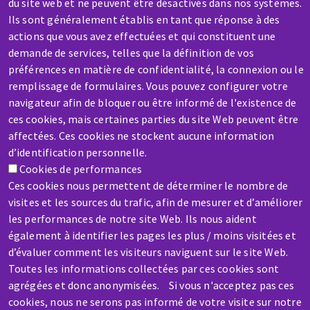
du site web et ne peuvent être désactivés dans nos systèmes.
Ils sont généralement établis en tant que réponse à des
actions que vous avez effectuées et qui constituent une
SAV / RÉPARATION
demande de services, telles que la définition de vos
préférences en matière de confidentialité, la connexion ou le
Une machine cassée ? En panne ?
remplissage de formulaires. Vous pouvez configurer votre
navigateur afin de bloquer ou être informé de l'existence de
Contactez-nous
ces cookies, mais certaines parties du site Web peuvent être
affectées. Ces cookies ne stockent aucune information
d’identification personnelle.
Cookies de performances
Ces cookies nous permettent de déterminer le nombre de
visites et les sources du trafic, afin de mesurer et d’améliorer
Aller
les performances de notre site Web. Ils nous aident
au
également à identifier les pages les plus / moins visitées et
contenu
d’évaluer comment les visiteurs naviguent sur le site Web.
principal
Toutes les informations collectées par ces cookies sont
agrégées et donc anonymisées. Si vous n'acceptez pas ces
cookies, nous ne serons pas informé de votre visite sur notre