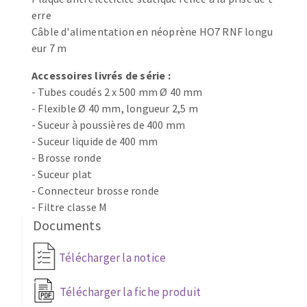
erre
Fraises scies
Ponceuses
Câble d'alimentation en néoprène HO7 RNF longu
Rubans
Tours à métaux
eur 7 m
Fraise HSS
Tables
Forets métaux
Accessoires livrés de série :
- Tubes coudés 2 x 500 mm Ø 40 mm
- Flexible Ø 40 mm, longueur 2,5 m
- Suceur à poussières de 400 mm
- Suceur liquide de 400 mm
- Brosse ronde
- Suceur plat
- Connecteur brosse ronde
- Filtre classe M
Documents
Télécharger la notice
Télécharger la fiche produit