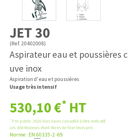
Mèches
Pose des joints
ABRASIFS APPLIQUÉS
Fraises carbure
Nettoyage
Fers et plaquettes
JET 30
Disques auto-agrippant
Lames de scie à ruban
Patins
(Ref. 20402008)
Disques fibre et papier
Aspirateur eau et poussières c
Bandes abrasives
DISQUES ABRASIFS
Feuilles 230 x 280 mm
uve inox
Cales à poncer et patins
Aspiration d'eau et poussières
Disques abrasifs agglomérés
Eponges abrasive
Usage très intensif
Meules d'ébarbage
Plateaux supports
*
530,10 €
HT
TRAITEMENT DE SURFACE
*
Prix public 2026 hors taxes conseillé à titre indicatif.
Les distributeurs étant libres de fixer leurs prix
Disques à lamelles
Norme : EN 60335-2-69