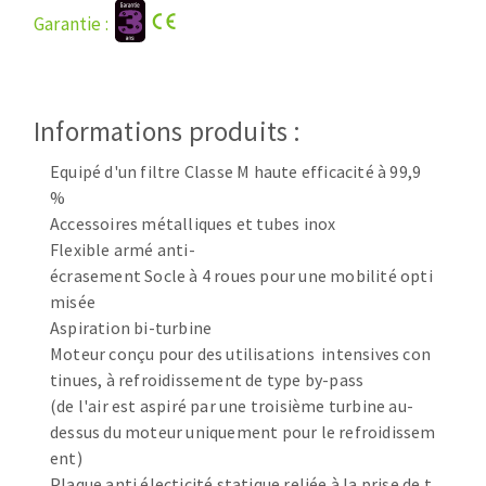
Disque intissé
Garantie :
Disques fibre
Roues à lamelles
NETTOYAGE
Meules sur tige
Brosses
Informations produits :
Aspirateurs
Meules de tourets
Equipé d'un filtre Classe M haute efficacité à 99,9
Feutres à polir
%
Bandes sans fin
Accessoires métalliques et tubes inox
Rouleaux d'atelier
Flexible armé anti-
MACHINES POUR LE TRAVAIL DU MÉTAL
écrasement Socle à 4 roues pour une mobilité opti
misée
Aspiration bi-turbine
Tronçonneuses
Moteur conçu pour des utilisations intensives con
Scies à ruban
tinues, à refroidissement de type by-pass
Perceuses
(de l'air est aspiré par une troisième turbine au-
Perceuses magnétiques
dessus du moteur uniquement pour le refroidissem
OUTILS COUPANTS
Affuteurs de forets
ent)
Tourets
Plaque anti électicité statique reliée à la prise de t