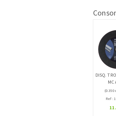
Conso
DISQ. TR
MC 
(D.350 x
Ref : 
11