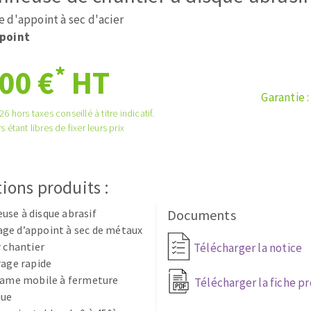
és
Système auto-nivelant à vis
 d'appoint à sec d'acier
melles diamantés
Système auto-nivelant à cale
point
Pose des joints
Nettoyage
*
00 €
HT
Garantie 
6 hors taxes conseillé à titre indicatif.
s étant libres de fixer leurs prix
ABRASIFS APPLIQUÉS
ions produits :
se à disque abrasif
Documents
ge d’appoint à sec de métaux
r chantier
Télécharger la notice
rage rapide
 lame mobile à fermeture
Télécharger la fiche p
que