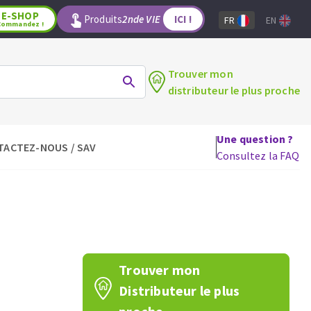
E-SHOP
Produits
2nde VIE
ICI !
FR
EN
Commandez !
Trouver mon
distributeur le plus proche
Une question ?
TACTEZ-NOUS / SAV
LAGE
OUTILS POUR LE BOIS
Consultez la FAQ
Lames de scie circulaire
Lames de scie sauteuse
Lames de scie sabre
Mèches
aux
Fraises carbure
Trouver mon
Fers et plaquettes
Distributeur le plus
Lames de scie à ruban