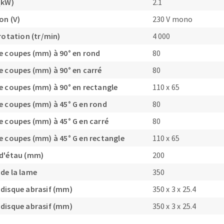
(kW)
2.1
on (V)
230 V mono
rotation (tr/min)
4 000
e coupes (mm) à 90° en rond
80
OUTILS COUPANTS
e coupes (mm) à 90° en carré
80
e coupes (mm) à 90° en rectangle
110 x 65
e coupes (mm) à 45° G en rond
80
e coupes (mm) à 45° G en carré
80
e coupes (mm) à 45° G en rectangle
110 x 65
 d'étau (mm)
200
de la lame
350
disque abrasif (mm)
350 x 3 x 25.4
disque abrasif (mm)
350 x 3 x 25.4