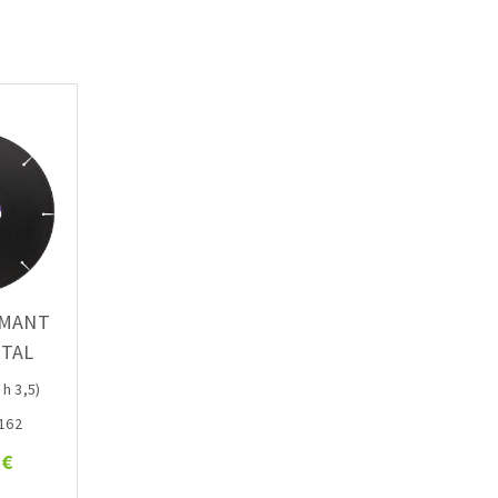
AMANT
ETAL
 h 3,5)
0162
 €