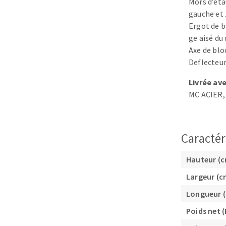
Mors d’éta
Plateaux supports
gauche et 
Ergot de 
ge aisé du
Axe de blo
Deflecteur
DISQUES ABRASIFS
TRAI
Livrée av
MC ACIER, 
Disques abrasifs agglomérés
Disques à la
Meules d'ébarbage
Disque intiss
Disques fibr
Caractér
Roues à lam
Meules sur t
Hauteur (
Brosses
Largeur (c
Meules de t
Longueur 
Feutres à pol
Poids net (
Bandes sans 
Rouleaux d'a