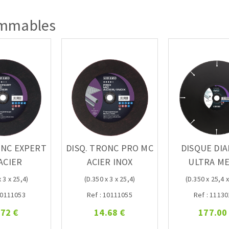
mmables
ONC EXPERT
DISQ. TRONC PRO MC
DISQUE DI
ACIER
ACIER INOX
ULTRA M
 3 x 25,4)
(D.350 x 3 x 25,4)
(D.350 x 25,4 x
10111053
Ref : 10111055
Ref : 1113
.72 €
14.68 €
177.00