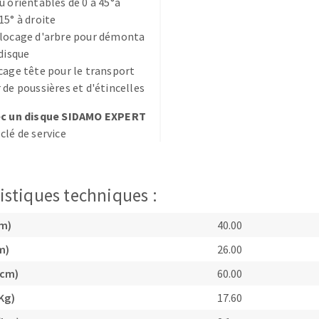
u orientables de 0 à 45°à
15° à droite
blocage d'arbre pour démonta
 disque
cage tête pour le transport
 de poussières et d'étincelles
TEMENT DE SURFACE
NETTOYAGE
ec un disque SIDAMO EXPERT
clé de service
melles
Aspirateurs
é
e
istiques techniques :
elles
ige
cm)
40.00
m)
26.00
ourets
(cm)
60.00
ir
Kg)
17.60
fin
telier