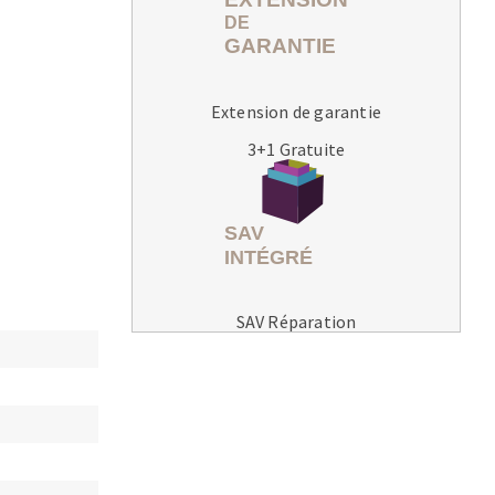
Extension de garantie
3+1 Gratuite
MACHINES POUR LE TRAVAIL DU
MÉTAL
Tronçonneuses
Scies à ruban
Perceuses
SAV Réparation
Perceuses magnétiques
Affuteurs de forets
Tourets
Ponceuses
Tours à métaux
Tables