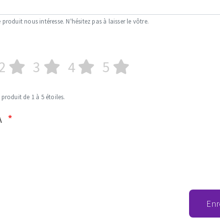
 produit nous intéresse. N'hésitez pas à laisser le vôtre.
2
3
4
5
 produit de 1 à 5 étoiles.
A
Enr