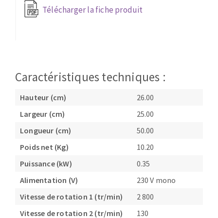
Télécharger la fiche produit
Fraises scies
Ponceuses
Rubans
Tours à métaux
Fraise HSS
Tables
Forets métaux
Caractéristiques techniques :
Hauteur (cm)
26.00
Largeur (cm)
25.00
Longueur (cm)
50.00
Poids net (Kg)
10.20
Puissance (kW)
0.35
Alimentation (V)
230 V mono
Vitesse de rotation 1 (tr/min)
2 800
Vitesse de rotation 2 (tr/min)
130