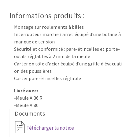
Disque intissé
Disques fibre
Informations produits :
Roues à lamelles
NETTOYAGE
Meules sur tige
Montage sur roulements à billes
Interrupteur marche / arrêt équipé d'une bobine à
Brosses
manque de tension
Aspirateurs
Meules de tourets
Sécurité et conformité : pare-étincelles et porte-
Feutres à polir
outils réglables à 2 mm de la meule
Bandes sans fin
Carter en tôle d'acier équipé d'une grille d'évacuati
Rouleaux d'atelier
on des poussières
MACHINES POUR LE TRAVAIL DU MÉTAL
Carter pare-étincelles réglable
Livré avec:
Tronçonneuses
-Meule A 36 R
Scies à ruban
-Meule A 80
Perceuses
Documents
Perceuses magnétiques
OUTILS COUPANTS
Télécharger la notice
Affuteurs de forets
Tourets