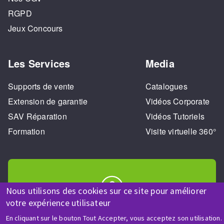
RGPD
Jeux Concours
Les Services
Media
Supports de vente
Catalogues
Extension de garantie
Vidéos Corporate
SAV Réparation
Vidéos Tutoriels
Formation
Visite virtuelle 360°
Nous utilisons des cookies sur ce site pour améliorer
votre expérience utilisateur
AIDE & CONTACT
En cliquant sur le bouton Tout Accepter, vous acceptez son utilisation.
Une question ? Un renseignement ?