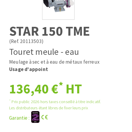
Mèches
Pose des joints
ABRASIFS APPLIQUÉS
Fraises carbure
Nettoyage
Fers et plaquettes
STAR 150 TME
Disques auto-agrippant
Lames de scie à ruban
Patins
(Ref. 20113503)
Bandes abrasives
Touret meule - eau
Disques fibre et papier
DISQUES ABRASIFS
Feuilles 230 x 280 mm
Meulage à sec et à eau de métaux ferreux
Cales à poncer et patins
Usage d'appoint
Disques abrasifs agglomérés
Eponges abrasive
*
136,40 €
HT
Meules d'ébarbage
Plateaux supports
*
Prix public 2026 hors taxes conseillé à titre indicatif.
TRAITEMENT DE SURFACE
Les distributeurs étant libres de fixer leurs prix
Garantie :
Disques à lamelles