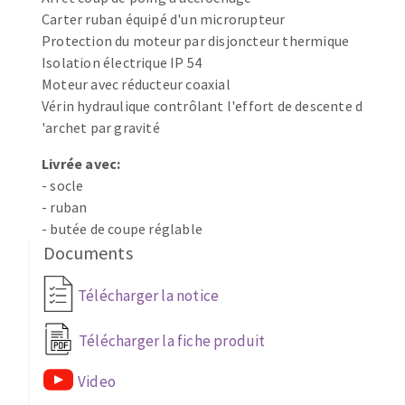
Carter ruban équipé d'un microrupteur
Fraises scies
Ponceuses
Protection du moteur par disjoncteur thermique
Rubans
Tours à métaux
Isolation électrique IP 54
Fraise HSS
Tables
Moteur avec réducteur coaxial
Forets métaux
Vérin hydraulique contrôlant l'effort de descente d
'archet par gravité
Livrée avec:
- socle
- ruban
- butée de coupe réglable
Documents
Télécharger la notice
Télécharger la fiche produit
Video