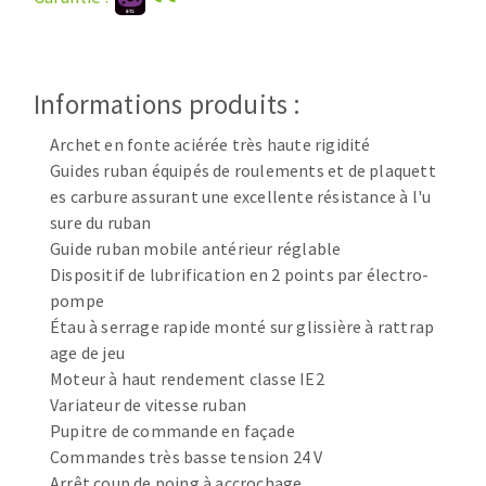
Disque intissé
Disques fibre
Roues à lamelles
NETTOYAGE
Meules sur tige
Informations produits :
Brosses
Archet en fonte aciérée très haute rigidité
Aspirateurs
Meules de tourets
Guides ruban équipés de roulements et de plaquett
Feutres à polir
es carbure assurant une excellente résistance à l'u
Bandes sans fin
sure du ruban
Rouleaux d'atelier
Guide ruban mobile antérieur réglable
MACHINES POUR LE TRAVAIL DU MÉTAL
Dispositif de lubrification en 2 points par électro-
pompe
Étau à serrage rapide monté sur glissière à rattrap
Tronçonneuses
age de jeu
Scies à ruban
Moteur à haut rendement classe IE2
Perceuses
Variateur de vitesse ruban
Perceuses magnétiques
Pupitre de commande en façade
OUTILS COUPANTS
Affuteurs de forets
Commandes très basse tension 24 V
Arrêt coup de poing à accrochage
Tourets