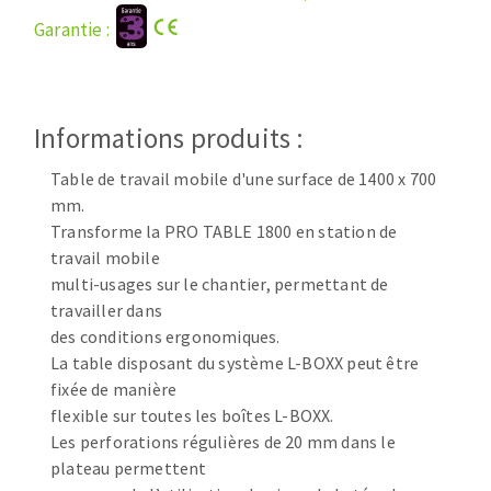
Disque intissé
Garantie :
Disques fibre
Roues à lamelles
NETTOYAGE
Meules sur tige
Brosses
Informations produits :
Aspirateurs
Meules de tourets
Table de travail mobile d'une surface de 1400 x 700
Feutres à polir
mm.
Bandes sans fin
Transforme la PRO TABLE 1800 en station de
Rouleaux d'atelier
travail mobile
MACHINES POUR LE TRAVAIL DU MÉTAL
multi-usages sur le chantier, permettant de
travailler dans
Tronçonneuses
des conditions ergonomiques.
La table disposant du système L-BOXX peut être
Scies à ruban
fixée de manière
Perceuses
flexible sur toutes les boîtes L-BOXX.
Perceuses magnétiques
Les perforations régulières de 20 mm dans le
OUTILS COUPANTS
Affuteurs de forets
plateau permettent
Tourets