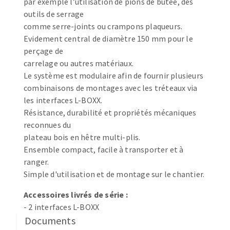
par exemple l’utilisation de pions de butée, des
Fraises scies
Ponceuses
outils de serrage
comme serre-joints ou crampons plaqueurs.
Rubans
Tours à métaux
Evidement central de diamètre 150 mm pour le
Fraise HSS
Tables
perçage de
Forets métaux
carrelage ou autres matériaux.
Le système est modulaire afin de fournir plusieurs
combinaisons de montages avec les tréteaux via
les interfaces L-BOXX.
Résistance, durabilité et propriétés mécaniques
reconnues du
plateau bois en hêtre multi-plis.
Ensemble compact, facile à transporter et à
ranger.
Simple d'utilisation et de montage sur le chantier.
Accessoires livrés de série :
- 2 interfaces L-BOXX
Documents