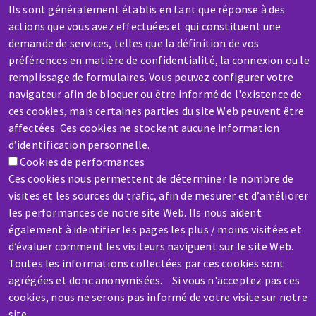
Ils sont généralement établis en tant que réponse à des
actions que vous avez effectuées et qui constituent une
demande de services, telles que la définition de vos
préférences en matière de confidentialité, la connexion ou le
SAV / RÉPARATION
remplissage de formulaires. Vous pouvez configurer votre
Une machine cassée ? En panne ?
navigateur afin de bloquer ou être informé de l'existence de
ces cookies, mais certaines parties du site Web peuvent être
Contactez-nous
affectées. Ces cookies ne stockent aucune information
d’identification personnelle.
Cookies de performances
Ces cookies nous permettent de déterminer le nombre de
visites et les sources du trafic, afin de mesurer et d’améliorer
les performances de notre site Web. Ils nous aident
Aller
également à identifier les pages les plus / moins visitées et
au
d’évaluer comment les visiteurs naviguent sur le site Web.
contenu
Toutes les informations collectées par ces cookies sont
principal
agrégées et donc anonymisées. Si vous n'acceptez pas ces
cookies, nous ne serons pas informé de votre visite sur notre
site.