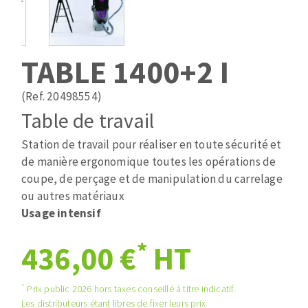
Mèches
Pose des joints
ABRASIFS APPLIQUÉS
Fraises carbure
Nettoyage
Fers et plaquettes
TABLE 1400+2 I
Disques auto-agrippant
Lames de scie à ruban
Patins
(Ref. 20498554)
Bandes abrasives
Table de travail
Disques fibre et papier
DISQUES ABRASIFS
Feuilles 230 x 280 mm
Station de travail pour réaliser en toute sécurité et
Cales à poncer et patins
de manière ergonomique toutes les opérations de
Disques abrasifs agglomérés
Eponges abrasive
coupe, de perçage et de manipulation du carrelage
Meules d'ébarbage
ou autres matériaux
Plateaux supports
Usage intensif
*
436,00 €
HT
TRAITEMENT DE SURFACE
*
Prix public 2026 hors taxes conseillé à titre indicatif.
Disques à lamelles
Les distributeurs étant libres de fixer leurs prix