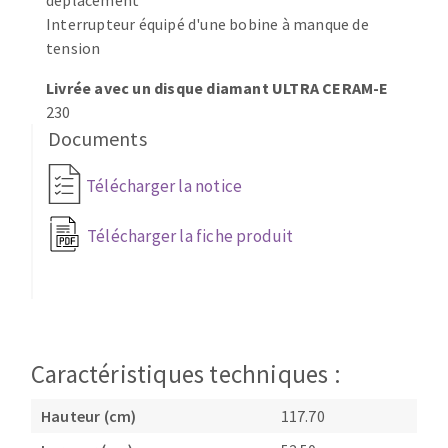
déplacement
Fraises scies
Interrupteur équipé d'une bobine à manque de
Ponceuses
tension
Rubans
Tours à métaux
Fraise HSS
Tables
Livrée avec un disque diamant ULTRA CERAM-E
Forets métaux
230
Documents
Télécharger la notice
Télécharger la fiche produit
Caractéristiques techniques :
Hauteur (cm)
117.70