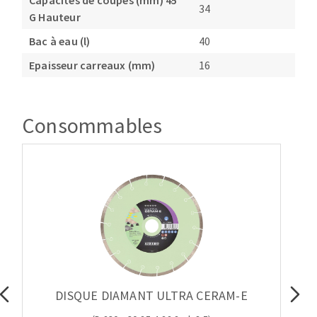
Capacités de coupes (mm) 45°
34
G Hauteur
Bac à eau (l)
40
Epaisseur carreaux (mm)
16
Consommables
DISQUE DIAMANT ULTRA CERAM-E