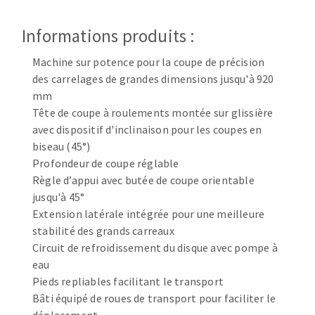
Disque intissé
Disques fibre
Informations produits :
Roues à lamelles
NETTOYAGE
Meules sur tige
Machine sur potence pour la coupe de précision
des carrelages de grandes dimensions jusqu'à 920
Brosses
mm
Aspirateurs
Meules de tourets
Tête de coupe à roulements montée sur glissière
Feutres à polir
avec dispositif d'inclinaison pour les coupes en
Bandes sans fin
biseau (45°)
Rouleaux d'atelier
Profondeur de coupe réglable
MACHINES POUR LE TRAVAIL DU MÉTAL
Règle d’appui avec butée de coupe orientable
jusqu'à 45°
Extension latérale intégrée pour une meilleure
Tronçonneuses
stabilité des grands carreaux
Scies à ruban
Circuit de refroidissement du disque avec pompe à
Perceuses
eau
Perceuses magnétiques
Pieds repliables facilitant le transport
OUTILS COUPANTS
Affuteurs de forets
Bâti équipé de roues de transport pour faciliter le
Tourets