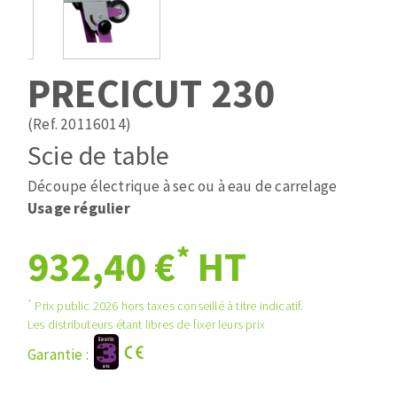
Mèches
Pose des joints
ABRASIFS APPLIQUÉS
Fraises carbure
Nettoyage
Fers et plaquettes
PRECICUT 230
Disques auto-agrippant
Lames de scie à ruban
Patins
(Ref. 20116014)
Disques fibre et papier
Scie de table
Bandes abrasives
DISQUES ABRASIFS
Feuilles 230 x 280 mm
Découpe électrique à sec ou à eau de carrelage
Cales à poncer et patins
Usage régulier
Disques abrasifs agglomérés
Eponges abrasive
*
932,40 €
HT
Meules d'ébarbage
Plateaux supports
*
Prix public 2026 hors taxes conseillé à titre indicatif.
TRAITEMENT DE SURFACE
Les distributeurs étant libres de fixer leurs prix
Garantie :
Disques à lamelles