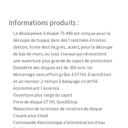
Disque intissé
Disques fibre
Roues à lamelles
Informations produits :
NETTOYAGE
Meules sur tige
Brosses
La découpeuse à disque TS 440 est conçue pour la
Aspirateurs
découpe de tuyaux dans des tranchées étroites
Meules de tourets
(béton, fonte ductile,grès, acier), pour la découpe
Feutres à polir
de bas de murs, ou tous travaux qui nécessitent
Bandes sans fin
une ouverture plus grande du capot de protection.
Rouleaux d'atelier
Diamètre des disques est de 350 mm. Un
MACHINES POUR LE TRAVAIL DU MÉTAL
démarrage sans effort grâce à STIHL ElastoStart
et un moteur 2-temps à balayage stratifié
Tronçonneuses
économisant l'essence.
Ouverture plus large du capot
Scies à ruban
Frein de disque STIHL QuickStop
Perceuses
Réduction de la vitesse de rotation du disque
Perceuses magnétiques
Couple plus élevé
OUTILS COUPANTS
Affuteurs de forets
Commande électronique d’alimentation d’eau
Tourets