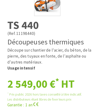
Mèches
Pose des joints
ABRASIFS APPLIQUÉS
Fraises carbure
Nettoyage
Fers et plaquettes
TS 440
Disques auto-agrippant
Lames de scie à ruban
Patins
(Ref. 11198440)
Bandes abrasives
Découpeuses thermiques
Disques fibre et papier
DISQUES ABRASIFS
Feuilles 230 x 280 mm
Découpe sur chantier de l'acier, du béton, de la
Cales à poncer et patins
pierre, des tuyaux en fonte, de l'asphalte ou
Disques abrasifs agglomérés
Plateaux supports
d'autres matériaux.
Meules d'ébarbage
Usage intensif
Eponges abrasive
*
2 549,00 €
HT
TRAITEMENT DE SURFACE
*
Prix public 2026 hors taxes conseillé à titre indicatif.
Les distributeurs étant libres de fixer leurs prix
Disques à lamelles
Garantie : 1 an