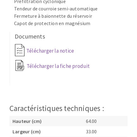
Préfiltration cyclonique
Fraises scies
Ponceuses
Tendeur de courroie semi-automatique
Rubans
Fermeture à baïonnette du réservoir
Tours à métaux
Capot de protection en magnésium
Fraise HSS
Tables
Forets métaux
Documents
Télécharger la notice
Télécharger la fiche produit
Caractéristiques techniques :
Hauteur (cm)
64.00
Largeur (cm)
33.00